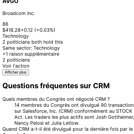
Gottheimer
2024
$15,000
AVGO
2024
5
Broadcom Inc.
Josh
12 Nov
$1,001 -
Dec
Purchase
Stock
Gottheimer
2024
$15,000
2024
86
16
$418.28
+0.12 (+0.03%)
Kathy
2 Jul
$1,001 -
Aug
Purchase
Stock
Technology
Manning
2024
$15,000
2024
2 politicians both hold this
Same sector: Technology
16
Kathy
2 Jul
$1,001 -
+1 raison supplémentaire
Aug
Purchase
Stock
Manning
2024
$15,000
2 politiciens
2024
Voir l'action
16
Kathy
2 Jul
$1,001 -
Afficher plus
Aug
Purchase
Stock
Manning
2024
$15,000
2024
Questions fréquentes sur CRM
Kathy
23 Jan
6 Feb
$1,001 -
Purchase
Stock
Manning
2024
2024
$15,000
Quels membres du Congrès ont négocié CRM ?
Kathy
23 Jan
6 Feb
$1,001 -
Purchase
Stock
14 membres du Congrès ont divulgué 90 transaction
Manning
2024
2024
$15,000
sur Salesforce, Inc. (CRM) conformément au STOCK
Kathy
23 Jan
6 Feb
$15,001 -
Purchase
Stock
Act. Les traders les plus actifs sont Josh Gottheimer
Manning
2024
2024
$50,000
Nancy Pelosi et Julia Letlow.
15
Quand CRM a-t-il été divulgué pour la dernière fois par le
John
4 Dec
$1,001 -
Dec
Sale
Stock