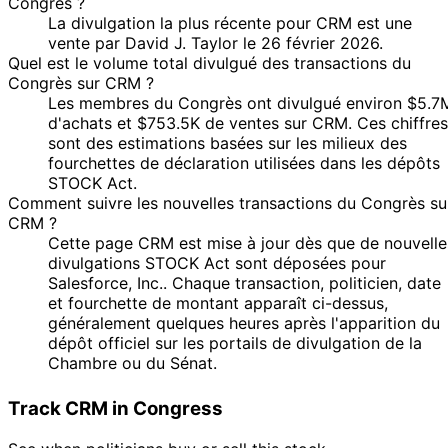
Congrès ?
Curtis
2023
$15,000
2023
La divulgation la plus récente pour CRM est une
Josh
1 Dec
7 Jan
$1,001 -
vente par David J. Taylor le 26 février 2026.
Purchase
Stock
Gottheimer
2023
2024
$15,000
Quel est le volume total divulgué des transactions du
Congrès sur CRM ?
8
Josh
22 Nov
$1,001 -
Les membres du Congrès ont divulgué environ $5.7
Dec
Sale
Stock
Gottheimer
2023
$15,000
d'achats et $753.5K de ventes sur CRM. Ces chiffres
2023
sont des estimations basées sur les milieux des
27
Pete
21 Jul
$1,001 -
fourchettes de déclaration utilisées dans les dépôts
Jul
Sale
Stock
Sessions
2023
$15,000
STOCK Act.
2023
Comment suivre les nouvelles transactions du Congrès su
Dwight
28 Feb
9 Mar
$1,001 -
Sale
Stock
CRM ?
Evans
2023
2023
$15,000
Cette page CRM est mise à jour dès que de nouvelle
14
divulgations STOCK Act sont déposées pour
31 Jan
$1,001 -
Kevin Hern
Feb
Sale
Stock
Salesforce, Inc.. Chaque transaction, politicien, date
2023
$15,000
2023
et fourchette de montant apparaît ci-dessus,
17
généralement quelques heures après l'apparition du
Josh
13 Jan
$1,001 -
Feb
Purchase
Stock
dépôt officiel sur les portails de divulgation de la
Gottheimer
2023
$15,000
2023
Chambre ou du Sénat.
12
Nancy
20 Dec
Jan
Sale
Options
$9.00
Track CRM in Congress
Pelosi
2022
2023
10