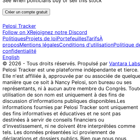
See when politicians buy or sell this stock
Josh
17 Oct
$1,001 -
Nov
Purchase
Stock
Gottheimer
2022
$15,000
2022
Créer un compte gratuit
10
Kathy
12 Oct
$1,001 -
Pelosi Tracker
Nov
Purchase
Stock
Manning
2022
$15,000
Follow on X
Rejoignez notre Discord
2022
Politiques
Projets de loi
Portefeuilles
Tarifs
À
29
Josh
21 Jul
$1,001 -
propos
Mentions légales
Conditions d'utilisation
Politique d
Aug
Purchase
Stock
Gottheimer
2022
$15,000
confidentialité
2022
English
10
Kathy
15 Jul
$1,001 -
© 2026 - Tous droits réservés.
Propulsé par
Vantara Labs
Aug
Purchase
Stock
Manning
2022
$15,000
Pelosi Tracker est une plateforme indépendante et tierce.
2022
Elle n'est affiliée à, approuvée par ou associée de quelqu
John
28 Jun
8 Jul
$1,001 -
manière que ce soit à Nancy Pelosi, son bureau ou ses
Purchase
Stock
Curtis
2022
2022
$15,000
représentants, ni à aucun autre membre du Congrès. Tout
29
utilisation de son nom est uniquement à des fins de
Nancy
20 Dec
$500,001 -
Dec
Purchase
Options
discussion d'informations publiques disponibles.
Les
Pelosi
2021
$1,000,000
2021
informations fournies par Pelosi Tracker sont uniquement
des fins informatives et éducatives et ne sont pas
29
Nancy
20 Dec
$100,001 -
destinées à servir de conseils financiers ou
Dec
Purchase
Options
Pelosi
2021
$250,000
d'investissement, ni ne doivent être interprétées comme
2021
tels. Les données présentées ici proviennent de
John
22 Jun
6 Jul
$1,001 -
Sale
Stock
déclarations et dossiers publics. Bien que nous nous
Curtis
2021
2021
$15,000