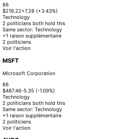
26
86
David J.
11 Jun
$1,001 -
Jun
Purchase
Stock
$219.22
+7.28 (+3.43%)
Taylor
2025
$15,000
2025
Technology
2 politicians both hold this
Josh
4 Jun
16 Jul
$1,001 -
Sale
Stock
Same sector: Technology
Gottheimer
2025
2025
$15,000
+1 raison supplémentaire
22
Jefferson
12 May
$15,001 -
2 politiciens
Jun
Sale
Stock
Shreve
2025
$50,000
Voir l'action
2025
David J.
12 May
2 Jun
$1,001 -
MSFT
Purchase
Stock
Taylor
2025
2025
$15,000
22
Microsoft Corporation
Jefferson
8 May
$15,001 -
Jun
Purchase
Stock
Shreve
2025
$50,000
2025
86
$487.46
-5.35 (-1.09%)
8
Jefferson
7 Apr
$15,001 -
Technology
May
Sale
Stock
Shreve
2025
$50,000
2 politicians both hold this
2025
Same sector: Technology
5
Josh
14 Nov
$1,001 -
+1 raison supplémentaire
Dec
Purchase
Stock
Gottheimer
2024
$15,000
2 politiciens
2024
Voir l'action
5
Josh
13 Nov
$1,001 -
Dec
Purchase
Stock