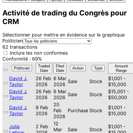
Activité de trading du Congrès pour
CRM
Sélectionner pour mettre en évidence sur le graphique
Politicien
62 transactions
Inclure les non conformes
Conformité : 69%
Traded
Filed
Amount
Politician
Action
Type
Date
Date
Range
David J.
26 Feb
6 Mar
$1,001 -
Sale
Stock
Taylor
2026
2026
$15,000
David J.
26 Feb
6 Mar
$15,001 -
Sale
Stock
Taylor
2026
2026
$50,000
20
David J.
9 Feb
$1,001 -
Feb
Purchase
Stock
Taylor
2026
$15,000
2026
12
Julia
2 Feb
$1,001 -
Mar
Sale
Stock
Letlow
2026
$15,000