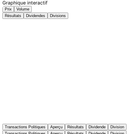
Graphique interactif
Prix
Volume
Résultats
Dividendes
Divisions
Transactions Politiques
Aperçu
Résultats
Dividende
Division
Transactions Politiques
Aperçu
Résultats
Dividende
Division