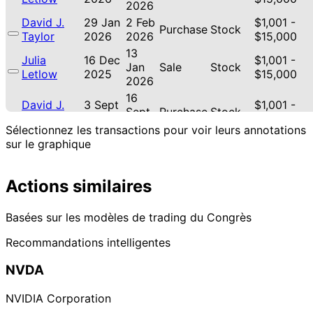
2026
David J.
29 Jan
2 Feb
$1,001 -
Purchase
Stock
Taylor
2026
2026
$15,000
13
Julia
16 Dec
$1,001 -
Jan
Sale
Stock
Letlow
2025
$15,000
2026
16
David J.
3 Sept
$1,001 -
Sept
Purchase
Stock
Taylor
2025
$15,000
2025
Sélectionnez les transactions pour voir leurs annotations
2
sur le graphique
David J.
7 Aug
$1,001 -
Sept
Purchase
Stock
Taylor
2025
$15,000
2025
Actions similaires
13
Julia
25 Jul
$1,001 -
Jan
Purchase
Stock
Letlow
2025
$15,000
2026
Basées sur les modèles de trading du Congrès
13
Lisa
16 Jul
$1,001 -
Recommandations intelligentes
Aug
Sale
Stock
McClain
2025
$15,000
2025
NVDA
13
Lisa
16 Jul
$1,001 -
Aug
Sale
Stock
McClain
2025
$15,000
NVIDIA Corporation
2025