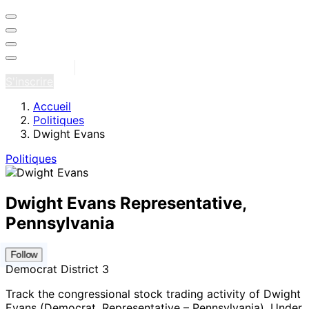
Se connecter
S'inscrire
Accueil
Politiques
Dwight Evans
Politiques
Dwight Evans
Representative,
Pennsylvania
Follow
Democrat
District 3
Track the congressional stock trading activity of Dwight
Evans (Democrat, Representative – Pennsylvania
).
Under