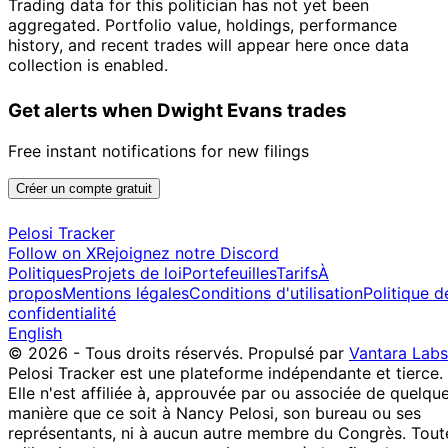
Trading data for this politician has not yet been
aggregated. Portfolio value, holdings, performance
history, and recent trades will appear here once data
collection is enabled.
Get alerts when Dwight Evans trades
Free instant notifications for new filings
Créer un compte gratuit
Pelosi Tracker
Follow on X
Rejoignez notre Discord
Politiques
Projets de loi
Portefeuilles
Tarifs
À
propos
Mentions légales
Conditions d'utilisation
Politique d
confidentialité
English
© 2026 - Tous droits réservés.
Propulsé par
Vantara Labs
Pelosi Tracker est une plateforme indépendante et tierce.
Elle n'est affiliée à, approuvée par ou associée de quelqu
manière que ce soit à Nancy Pelosi, son bureau ou ses
représentants, ni à aucun autre membre du Congrès. Tout