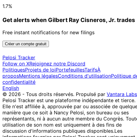
1.7%
Get alerts when Gilbert Ray Cisneros, Jr. trades
Free instant notifications for new filings
Créer un compte gratuit
Pelosi Tracker
Follow on X
Rejoignez notre Discord
Politiques
Projets de loi
Portefeuilles
Tarifs
À
propos
Mentions légales
Conditions d'utilisation
Politique d
confidentialité
English
© 2026 - Tous droits réservés.
Propulsé par
Vantara Labs
Pelosi Tracker est une plateforme indépendante et tierce.
Elle n'est affiliée à, approuvée par ou associée de quelqu
manière que ce soit à Nancy Pelosi, son bureau ou ses
représentants, ni à aucun autre membre du Congrès. Tout
utilisation de son nom est uniquement à des fins de
discussion d'informations publiques disponibles.
Les
informations fournies par Pelosi Tracker sont uniquement