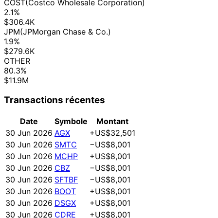
COST
(Costco Wholesale Corporation)
2.1%
$306.4K
JPM
(JPMorgan Chase & Co.)
1.9%
$279.6K
OTHER
80.3%
$11.9M
Transactions récentes
Date
Symbole
Montant
30 Jun 2026
AGX
+US$32,501
30 Jun 2026
SMTC
−US$8,001
30 Jun 2026
MCHP
+US$8,001
30 Jun 2026
CBZ
−US$8,001
30 Jun 2026
SFTBF
−US$8,001
30 Jun 2026
BOOT
+US$8,001
30 Jun 2026
DSGX
+US$8,001
30 Jun 2026
CDRE
+US$8,001