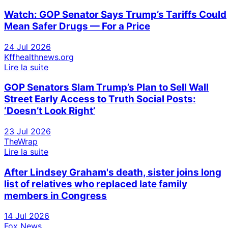
Watch: GOP Senator Says Trump’s Tariffs Could
Mean Safer Drugs — For a Price
24 Jul 2026
Kffhealthnews.org
Lire la suite
GOP Senators Slam Trump’s Plan to Sell Wall
Street Early Access to Truth Social Posts:
‘Doesn’t Look Right’
23 Jul 2026
TheWrap
Lire la suite
After Lindsey Graham's death, sister joins long
list of relatives who replaced late family
members in Congress
14 Jul 2026
Fox News