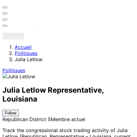
Se connecter
S'inscrire
Accueil
Politiques
Julia Letlow
Politiques
Julia Letlow
Representative,
Louisiana
Follow
Republican
District 5
Membre actuel
Track the congressional stock trading activity of Julia
Letlow (Republican, Representative – Louisiana
, current