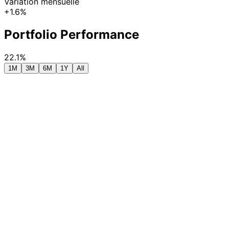
Variation mensuelle
+1.6%
Portfolio Performance
22.1%
1M
3M
6M
1Y
All