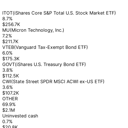
ITOT
(iShares Core S&P Total U.S. Stock Market ETF)
8.7%
$256.7K
MU
(Micron Technology, Inc.)
7.2%
$211.7K
VTEB
(Vanguard Tax-Exempt Bond ETF)
6.0%
$175.3K
GOVT
(iShares U.S. Treasury Bond ETF)
3.8%
$112.5K
CWI
(State Street SPDR MSCI ACWI ex-US ETF)
3.6%
$107.2K
OTHER
69.9%
$2.1M
Uninvested cash
0.7%
$20.8K