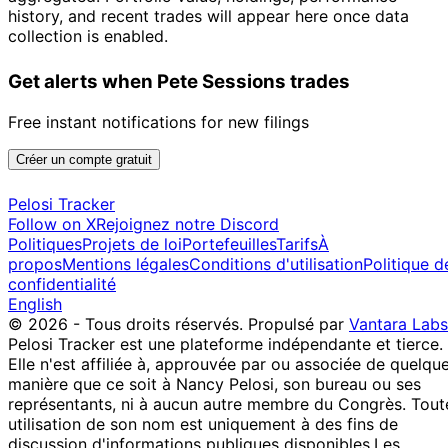
history, and recent trades will appear here once data
collection is enabled.
Get alerts when Pete Sessions trades
Free instant notifications for new filings
Créer un compte gratuit
Pelosi Tracker
Follow on X
Rejoignez notre Discord
Politiques
Projets de loi
Portefeuilles
Tarifs
À
propos
Mentions légales
Conditions d'utilisation
Politique d
confidentialité
English
© 2026 - Tous droits réservés.
Propulsé par
Vantara Labs
Pelosi Tracker est une plateforme indépendante et tierce.
Elle n'est affiliée à, approuvée par ou associée de quelqu
manière que ce soit à Nancy Pelosi, son bureau ou ses
représentants, ni à aucun autre membre du Congrès. Tout
utilisation de son nom est uniquement à des fins de
discussion d'informations publiques disponibles.
Les