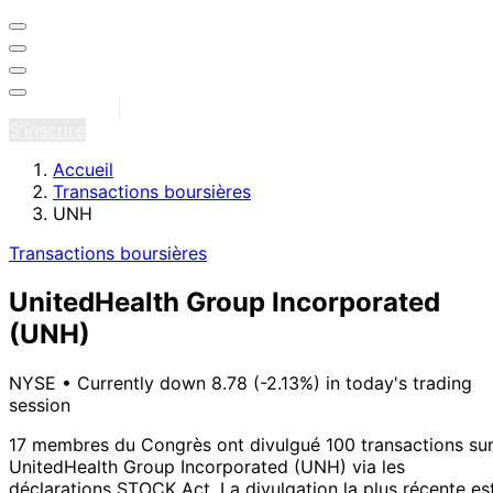
Se connecter
S'inscrire
Accueil
Transactions boursières
UNH
Transactions boursières
UnitedHealth Group Incorporated
(UNH)
NYSE
•
Currently down 8.78 (-2.13%) in today's trading
session
17 membres du Congrès ont divulgué 100 transactions su
UnitedHealth Group Incorporated (UNH) via les
déclarations STOCK Act.
La divulgation la plus récente es