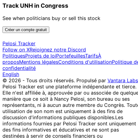
Taylor
2025
2025
$15,000
Track UNH in Congress
22
Jefferson
8 May
$15,001 -
Jun
Sale
Stock
Shreve
2025
$50,000
See when politicians buy or sell this stock
2025
6
Créer un compte gratuit
Gilbert
29 Apr
$1,001 -
May
Sale
Stock
Cisneros
2025
$15,000
2025
Pelosi Tracker
16
Follow on X
Rejoignez notre Discord
John
10 Apr
$1,001 -
May
Purchase
Stock
Politiques
Projets de loi
Portefeuilles
Tarifs
À
McGuire
2025
$15,000
2025
propos
Mentions légales
Conditions d'utilisation
Politique d
8
confidentialité
Jefferson
7 Apr
$15,001 -
May
Purchase
Stock
English
Shreve
2025
$50,000
2025
© 2026 - Tous droits réservés.
Propulsé par
Vantara Labs
Pelosi Tracker est une plateforme indépendante et tierce.
11
Jefferson
31 Mar
$15,001 -
Elle n'est affiliée à, approuvée par ou associée de quelqu
Apr
Purchase
Stock
Shreve
2025
$50,000
manière que ce soit à Nancy Pelosi, son bureau ou ses
2025
représentants, ni à aucun autre membre du Congrès. Tout
Gilbert
31 Mar
7 Apr
$15,001 -
Purchase
Stock
utilisation de son nom est uniquement à des fins de
Cisneros
2025
2025
$50,000
discussion d'informations publiques disponibles.
Les
Gilbert
26 Feb
6 Mar
$15,001 -
Sale
Stock
informations fournies par Pelosi Tracker sont uniquement
Cisneros
2025
2025
$50,000
des fins informatives et éducatives et ne sont pas
Jefferson
24 Feb
9 Mar
$15,001 -
destinées à servir de conseils financiers ou
Sale
Stock