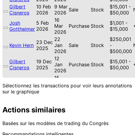
Gilbert
10 Feb
9 Mar
$15,001 -
Sale
Stock
Cisneros
2026
2026
$50,000
16
Josh
5 Feb
$1,001 -
Mar
Purchase
Stock
Gottheimer
2026
$15,000
2026
22
$250,001
23 Dec
Kevin Hern
Jan
Sale
Stock
-
2025
2026
$500,000
12
Gilbert
19 Dec
$15,001 -
Jan
Purchase
Stock
Cisneros
2025
$50,000
2026
15
Gilbert
12 Nov
$1,001 -
Dec
Sale
Stock
Sélectionnez les transactions pour voir leurs annotations
Cisneros
2025
$15,000
2025
sur le graphique
21
Lisa
31 Oct
$1,001 -
Nov
Sale
Stock
McClain
2025
$15,000
Actions similaires
2025
21
Lisa
30 Oct
$1,001 -
Nov
Purchase
Stock
Basées sur les modèles de trading du Congrès
McClain
2025
$15,000
2025
Recommandations intelligentes