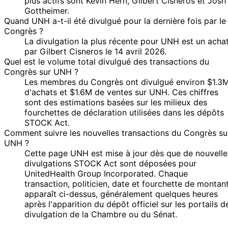
plus actifs sont Kevin Hern, Gilbert Cisneros et Josh
30
Gilbert
6 Jun
$1,001 -
Gottheimer.
May
Purchase
Stock
Cisneros
2025
$15,000
Quand UNH a-t-il été divulgué pour la dernière fois par le
2025
Congrès ?
Marjorie
19
16 May
$1,001 -
La divulgation la plus récente pour UNH est un acha
Taylor
May
Purchase
Stock
2025
$15,000
par Gilbert Cisneros le 14 avril 2026.
Greene
2025
Quel est le volume total divulgué des transactions du
27
Jared
15 May
$1,001 -
Congrès sur UNH ?
Jun
Sale
Stock
Moskowitz
2025
$15,000
Les membres du Congrès ont divulgué environ $1.3
2025
d'achats et $1.6M de ventes sur UNH. Ces chiffres
27
sont des estimations basées sur les milieux des
Jared
15 May
$1,001 -
Jun
Sale
Stock
fourchettes de déclaration utilisées dans les dépôts
Moskowitz
2025
$15,000
2025
STOCK Act.
27
Comment suivre les nouvelles transactions du Congrès su
Jared
15 May
$1,001 -
Jun
Sale
Stock
UNH ?
Moskowitz
2025
$15,000
2025
Cette page UNH est mise à jour dès que de nouvelle
divulgations STOCK Act sont déposées pour
Marjorie
19
14 May
$15,001 -
UnitedHealth Group Incorporated. Chaque
Taylor
May
Purchase
Stock
2025
$50,000
transaction, politicien, date et fourchette de montan
Greene
2025
apparaît ci-dessus, généralement quelques heures
David J.
14 May
2 Jun
$15,001 -
Sale
Stock
après l'apparition du dépôt officiel sur les portails d
Taylor
2025
2025
$50,000
divulgation de la Chambre ou du Sénat.
David J.
14 May
2 Jun
$1,001 -
Sale
Stock