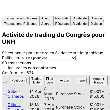
Transactions Politiques
Aperçu
Résultats
Dividende
Division
Transactions Politiques
Aperçu
Résultats
Dividende
Division
Activité de trading du Congrès pour
UNH
Sélectionner pour mettre en évidence sur le graphique
Politicien
80 transactions
Inclure les non conformes
Conformité : 62%
Traded
Filed
Amount
Politician
Action
Type
Date
Date
Range
8
Gilbert
14 Apr
$1,001 -
May
Purchase
Stock
Cisneros
2026
$15,000
2026
Gilbert
13 Mar
7 Apr
$1,001 -
Purchase
Stock
Cisneros
2026
2026
$15,000