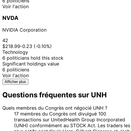
6 politiciens
12
Gilbert
5 Aug
$15,001 -
Voir l'action
Sept
Sale
Stock
Cisneros
2025
$50,000
2025
NVDA
Marjorie
15
4 Aug
$1,001 -
Taylor
Aug
Purchase
Stock
2025
$15,000
NVIDIA Corporation
Greene
2025
3
42
1 Aug
$1,001 -
Tim Moore
Sept
Purchase
Stock
$218.99
-0.23 (-0.10%)
2025
$15,000
2025
Technology
5
6 politicians hold this stock
21 Jul
$1,001 -
Tim Moore
Aug
Purchase
Stock
Significant holdings value
2025
$15,000
2025
6 politiciens
5
Voir l'action
16 Jul
$15,001 -
Tim Moore
Aug
Purchase
Stock
Afficher plus
2025
$50,000
2025
Questions fréquentes sur UNH
18
Angus
15 Jul
$1,001 -
Aug
Sale
Stock
King
2025
$15,000
2025
Quels membres du Congrès ont négocié UNH ?
Shelley
17 membres du Congrès ont divulgué 100
23 Jun
4 Jul
$1,001 -
Moore
Sale
Stock
transactions sur UnitedHealth Group Incorporated
2025
2025
$15,000
Capito
(UNH) conformément au STOCK Act. Les traders les