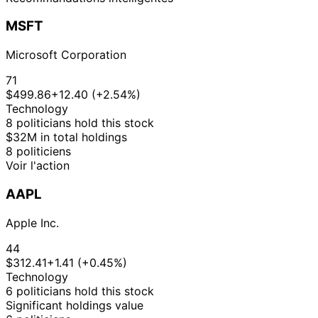
21
Lisa
30 Oct
$1,001 -
Nov
Sale
Stock
McClain
2025
$15,000
MSFT
2025
18
Gilbert
9 Oct
$1,001 -
Microsoft Corporation
Nov
Purchase
Stock
Cisneros
2025
$15,000
2025
71
10
$499.86
+12.40 (+2.54%)
Gilbert
5 Sept
$1,001 -
Oct
Purchase
Stock
Technology
Cisneros
2025
$15,000
2025
8 politicians hold this stock
$32M in total holdings
Marjorie
29
28 Aug
$1,001 -
8 politiciens
Taylor
Aug
Purchase
Stock
2025
$15,000
Voir l'action
Greene
2025
3
15 Aug
$50,001 -
AAPL
Tim Moore
Sept
Sale
Stock
2025
$100,000
2025
Apple Inc.
12
Lisa
13 Aug
$1,001 -
Sept
Purchase
Stock
44
McClain
2025
$15,000
2025
$312.41
+1.41 (+0.45%)
3
Technology
8 Aug
$15,001 -
Tim Moore
Sept
Purchase
Stock
6 politicians hold this stock
2025
$50,000
2025
Significant holdings value