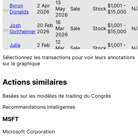
13
Byron
2 Apr
$1,001 -
May
Sale
Stock
N/
Donalds
2026
$15,000
2026
16
Josh
20 Feb
$1,001 -
Mar
Sale
Stock
N/
Gottheimer
2026
$15,000
2026
12
Julia
2 Feb
$1,001 -
Mar
Sale
Stock
N/
Letlow
2026
$15,000
2026
Sélectionnez les transactions pour voir leurs annotations
13
sur le graphique
Julia
1 Oct
$1,001 -
Jan
Purchase
Stock
-5
Letlow
2025
$15,000
2026
Actions similaires
22
Lisa
11 Sept
$1,001 -
Oct
Sale
Stock
N/
McClain
2025
$15,000
2025
Basées sur les modèles de trading du Congrès
12
Lisa
13 Aug
$1,001 -
Recommandations intelligentes
Sept
Purchase
Stock
-5
McClain
2025
$15,000
2025
MSFT
22
$100,001
Jefferson
12 May
Jun
Sale
Stock
-
N/
Shreve
2025
Microsoft Corporation
2025
$250,000