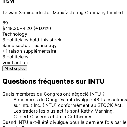
Josh
27 Feb
$1,001 -
TSM
Mar
Purchase
Stock
N/
Gottheimer
2023
$15,000
2023
Taiwan Semiconductor Manufacturing Company Limited
10
Kathy
12 Oct
$1,001 -
Nov
Purchase
Stock
N/
69
Manning
2022
$15,000
2022
$418.20
+4.20 (+1.01%)
10
Technology
Kathy
27 Jul
$1,001 -
Aug
Purchase
Stock
N/
3 politicians hold this stock
Manning
2022
$15,000
2022
Same sector: Technology
+1 raison supplémentaire
10
Kathy
27 Jul
$1,001 -
3 politiciens
Aug
Purchase
Stock
N/
Manning
2022
$15,000
Voir l'action
2022
Afficher plus
29
Josh
15 Jul
$1,001 -
Aug
Purchase
Stock
N/
Gottheimer
2022
$15,000
Questions fréquentes sur INTU
2022
18
Josh
3 Feb
$1,001 -
Quels membres du Congrès ont négocié INTU ?
Mar
Purchase
Stock
N/
Gottheimer
2022
$15,000
8 membres du Congrès ont divulgué 48 transactions
2022
sur Intuit Inc. (INTU) conformément au STOCK Act.
15
Josh
19 Oct
$1,001 -
Les traders les plus actifs sont Kathy Manning,
Nov
Purchase
Stock
N/
Gottheimer
2021
$15,000
Gilbert Cisneros et Josh Gottheimer.
2021
Quand INTU a-t-il été divulgué pour la dernière fois par le
29
13