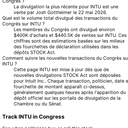
Josh
$1,001 -
Congrès ?
Sept
Oct
Purchase
Stock
N/
Gottheimer
$15,000
La divulgation la plus récente pour INTU est une
2021
2021
vente par Josh Gottheimer le 22 mai 2026.
6
Quel est le volume total divulgué des transactions du
Kathy
30 Apr
$1,001 -
May
Sale
Stock
N/
Congrès sur INTU ?
Manning
2021
$15,000
2021
Les membres du Congrès ont divulgué environ
Kathy
15 Jan
4 Feb
$1,001 -
$400K d'achats et $440.5K de ventes sur INTU. Ces
Purchase
Stock
N/
Manning
2021
2021
$15,000
chiffres sont des estimations basées sur les milieux
des fourchettes de déclaration utilisées dans les
15
Gilbert
19 Nov
$1,001 -
dépôts STOCK Act.
Dec
Purchase
Stock
N/
Cisneros
2020
$15,000
Comment suivre les nouvelles transactions du Congrès su
2020
INTU ?
19
Gilbert
31 Jul
$1,001 -
Cette page INTU est mise à jour dès que de
Aug
Purchase
Stock
N/
Cisneros
2020
$15,000
nouvelles divulgations STOCK Act sont déposées
2020
pour Intuit Inc.. Chaque transaction, politicien, date e
19
Gilbert
30 Jul
$1,001 -
fourchette de montant apparaît ci-dessus,
Aug
Purchase
Stock
N/
Cisneros
2020
$15,000
généralement quelques heures après l'apparition du
2020
dépôt officiel sur les portails de divulgation de la
18
Chambre ou du Sénat.
Gilbert
29 Jan
$15,001 -
Feb
Purchase
Stock
N/
Cisneros
2020
$50,000
2020
Track INTU in Congress
10
Gilbert
30 Dec
$15,001 -
Jan
Sale
Stock
N/