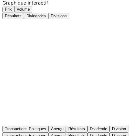
Graphique interactif
Prix
Volume
Résultats
Dividendes
Divisions
Transactions Politiques
Aperçu
Résultats
Dividende
Division
Transactions Politiques
Aperçu
Résultats
Dividende
Division