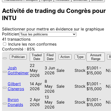
Activité de trading du Congrès pour
INTU
Sélectionner pour mettre en évidence sur le graphique
Politicien
41 transactions
Inclure les non conformes
Conformité : 85%
Traded
Filed
Amount
Politician
Action
Type
R
Date
Date
Range
22
Josh
3 Jun
$1,001 -
May
Sale
Stock
N/
Gottheimer
2026
$15,000
2026
8
Gilbert
14 Apr
$1,001 -
May
Sale
Stock
N/
Cisneros
2026
$15,000
2026
13
Byron
2 Apr
$1,001 -
May
Sale
Stock
N/
Donalds
2026
$15,000
2026