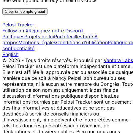
See when politicians buy or sell this stock
Cisneros
2019
$50,000
2020
10
Créer un compte gratuit
Gilbert
26 Dec
$15,001 -
Jan
Purchase
Stock
N/
Cisneros
2019
$50,000
2020
Pelosi Tracker
10
Follow on X
Rejoignez notre Discord
Gilbert
24 Dec
$1,001 -
Jan
Purchase
Stock
N/
Politiques
Projets de loi
Portefeuilles
Tarifs
À
Cisneros
2019
$15,000
2020
propos
Mentions légales
Conditions d'utilisation
Politique d
confidentialité
19
Gilbert
30 Jul
$1,001 -
English
Aug
Sale
Stock
N/
Cisneros
2019
$15,000
© 2026 - Tous droits réservés.
Propulsé par
Vantara Labs
2019
Pelosi Tracker est une plateforme indépendante et tierce.
19
Gilbert
25 Jul
$1,001 -
Elle n'est affiliée à, approuvée par ou associée de quelqu
Aug
Sale
Stock
N/
Cisneros
2019
$15,000
manière que ce soit à Nancy Pelosi, son bureau ou ses
2019
représentants, ni à aucun autre membre du Congrès. Tout
14
Gilbert
8 Apr
$1,001 -
utilisation de son nom est uniquement à des fins de
May
Sale
Stock
N/
Cisneros
2019
$15,000
discussion d'informations publiques disponibles.
Les
2019
informations fournies par Pelosi Tracker sont uniquement
20 Mar
8 Apr
$1,001 -
des fins informatives et éducatives et ne sont pas
Susie Lee
Sale
Stock
N/
2019
2019
$15,000
destinées à servir de conseils financiers ou
15 Mar
8 Apr
$1,001 -
d'investissement, ni ne doivent être interprétées comme
Susie Lee
Sale
Stock
N/
2019
2019
$15,000
tels. Les données présentées ici proviennent de
déclarations et dossiers publics. Bien que nous nous
13 Mar
8 Apr
$1,001 -