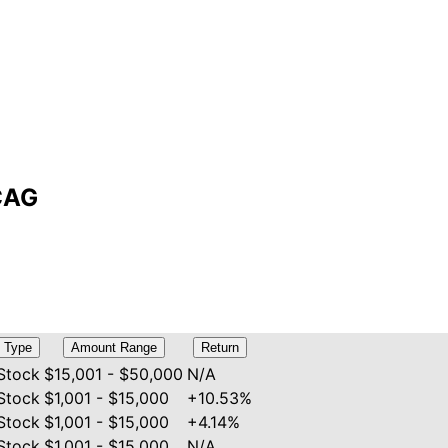
 CAG
Type
Amount Range
Return
Stock
$15,001 - $50,000
N/A
Stock
$1,001 - $15,000
+10.53%
Stock
$1,001 - $15,000
+4.14%
Stock
$1,001 - $15,000
N/A