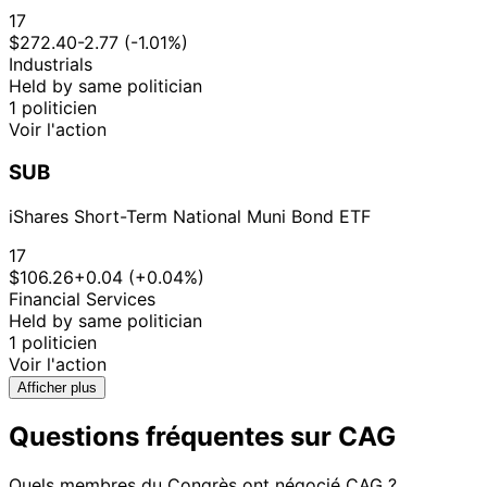
17
$272.40
-2.77 (-1.01%)
Industrials
Held by same politician
1 politicien
Voir l'action
SUB
iShares Short-Term National Muni Bond ETF
17
$106.26
+0.04 (+0.04%)
Financial Services
Held by same politician
1 politicien
Voir l'action
Afficher plus
Questions fréquentes sur CAG
Quels membres du Congrès ont négocié CAG ?