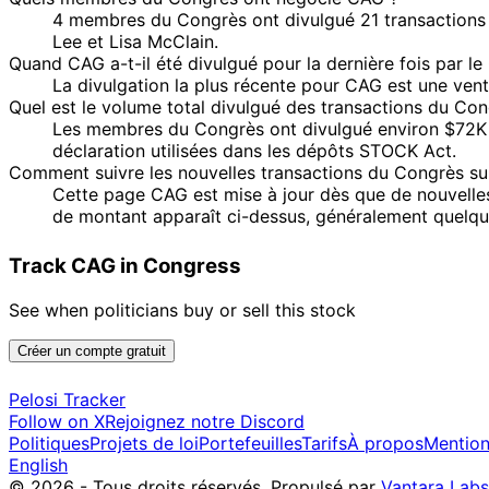
4 membres du Congrès ont divulgué 21 transactions s
Lee et Lisa McClain.
Quand CAG a-t-il été divulgué pour la dernière fois par l
La divulgation la plus récente pour CAG est une vent
Quel est le volume total divulgué des transactions du Co
Les membres du Congrès ont divulgué environ $72K d
déclaration utilisées dans les dépôts STOCK Act.
Comment suivre les nouvelles transactions du Congrès s
Cette page CAG est mise à jour dès que de nouvelles
de montant apparaît ci-dessus, généralement quelques
Track CAG in Congress
See when politicians buy or sell this stock
Créer un compte gratuit
Pelosi Tracker
Follow on X
Rejoignez notre Discord
Politiques
Projets de loi
Portefeuilles
Tarifs
À propos
Mention
English
© 2026 - Tous droits réservés.
Propulsé par
Vantara Labs