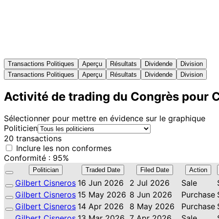
Transactions Politiques
Aperçu
Résultats
Dividende
Division
Transactions Politiques
Aperçu
Résultats
Dividende
Division
Activité de trading du Congrès pour
Sélectionner pour mettre en évidence sur le graphique
Politicien
20 transactions
Inclure les non conformes
Conformité : 95%
Politician
Traded Date
Filed Date
Action
Gilbert Cisneros
16 Jun 2026
2 Jul 2026
Sale
Gilbert Cisneros
15 May 2026
8 Jun 2026
Purchase
Gilbert Cisneros
14 Apr 2026
8 May 2026
Purchase
Gilbert Cisneros
13 Mar 2026
7 Apr 2026
Sale