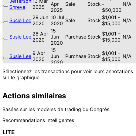
Jefferson
13 Mar
Apr
Sale
Stock
-
N/A
Shreve
2025
2025
$50,000
29 Jun
10 Jul
$1,001 -
Susie Lee
Sale
Stock
N/A
2020
2020
$15,000
15
28 Apr
$1,001 -
Susie Lee
Jun
Purchase
Stock
N/A
2020
$15,000
2020
15
9 Apr
$1,001 -
Susie Lee
Jun
Purchase
Stock
N/A
2020
$15,000
2020
15
Sélectionnez les transactions pour voir leurs annotations
8 Apr
$1,001 -
Susie Lee
Jun
Purchase
Stock
N/A
sur le graphique
2020
$15,000
2020
Actions similaires
Basées sur les modèles de trading du Congrès
Recommandations intelligentes
LITE