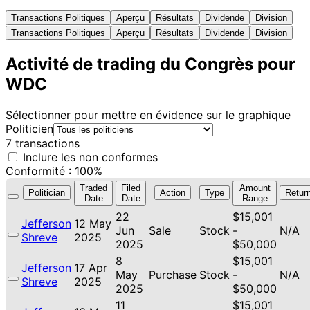
Transactions Politiques
Aperçu
Résultats
Dividende
Division
Transactions Politiques
Aperçu
Résultats
Dividende
Division
Activité de trading du Congrès pour
WDC
Sélectionner pour mettre en évidence sur le graphique
Politicien
7 transactions
Inclure les non conformes
Conformité : 100%
Traded
Filed
Amount
Politician
Action
Type
Retur
Date
Date
Range
22
$15,001
Jefferson
12 May
Jun
Sale
Stock
-
N/A
Shreve
2025
2025
$50,000
8
$15,001
Jefferson
17 Apr
May
Purchase
Stock
-
N/A
Shreve
2025
2025
$50,000
11
$15,001