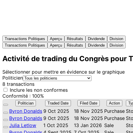
Transactions Politiques
Aperçu
Résultats
Dividende
Division
Transactions Politiques
Aperçu
Résultats
Dividende
Division
Activité de trading du Congrès pour
Sélectionner pour mettre en évidence sur le graphique
Politicien
8 transactions
Inclure les non conformes
Conformité : 100%
Politician
Traded Date
Filed Date
Action
Ty
Byron Donalds
9 Oct 2025
18 Nov 2025
Purchase
St
Byron Donalds
9 Oct 2025
18 Nov 2025
Purchase
St
Julia Letlow
1 Oct 2025
13 Jan 2026
Sale
St
Byron Donalds
4 Sept 2025
7 Oct 2025
Sale
St