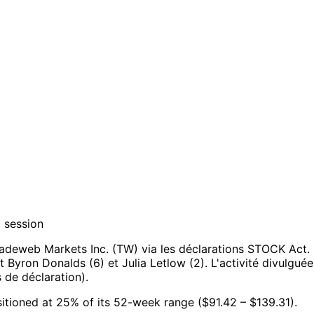
g session
adeweb Markets Inc. (TW) via les déclarations STOCK Act.
nt Byron Donalds (6) et Julia Letlow (2).
L'activité divulgu
 de déclaration).
sitioned at 25% of its 52-week range ($91.42 – $139.31).