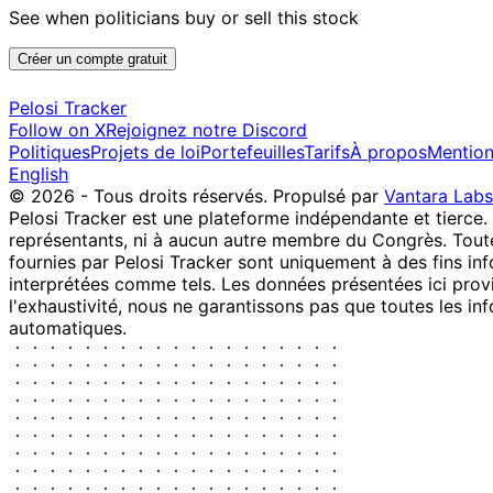
See when politicians buy or sell this stock
Créer un compte gratuit
Pelosi Tracker
Follow on X
Rejoignez notre Discord
Politiques
Projets de loi
Portefeuilles
Tarifs
À propos
Mention
English
© 2026 - Tous droits réservés.
Propulsé par
Vantara Labs
Pelosi Tracker est une plateforme indépendante et tierce.
représentants, ni à aucun autre membre du Congrès. Toute
fournies par Pelosi Tracker sont uniquement à des fins inf
interprétées comme tels. Les données présentées ici provie
l'exhaustivité, nous ne garantissons pas que toutes les in
automatiques.