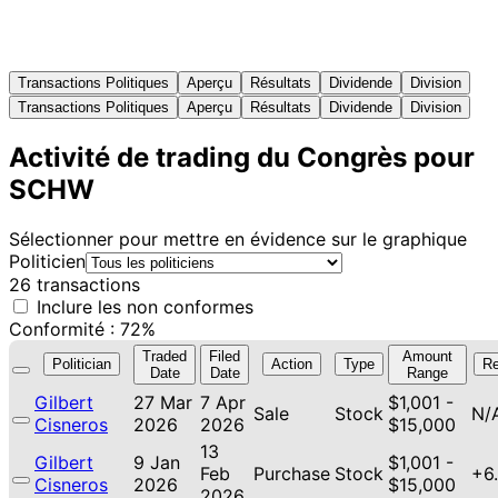
Transactions Politiques
Aperçu
Résultats
Dividende
Division
Transactions Politiques
Aperçu
Résultats
Dividende
Division
Activité de trading du Congrès pour
SCHW
Sélectionner pour mettre en évidence sur le graphique
Politicien
26 transactions
Inclure les non conformes
Conformité : 72%
Traded
Filed
Amount
Politician
Action
Type
Re
Date
Date
Range
Gilbert
27 Mar
7 Apr
$1,001 -
Sale
Stock
N/
Cisneros
2026
2026
$15,000
13
Gilbert
9 Jan
$1,001 -
Feb
Purchase
Stock
+6
Cisneros
2026
$15,000
2026