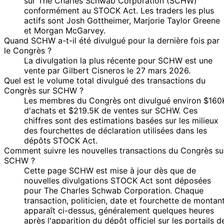
sur The Charles Schwab Corporation (SCHW)
conformément au STOCK Act. Les traders les plus
22 Mar
8 Apr
$1,001 -
Susie Lee
Sale
Stock
N/
actifs sont Josh Gottheimer, Marjorie Taylor Greene
2019
2019
$15,000
et Morgan McGarvey.
20 Mar
8 Apr
$1,001 -
Susie Lee
Sale
Stock
N/
Quand SCHW a-t-il été divulgué pour la dernière fois par
2019
2019
$15,000
le Congrès ?
16
Josh
26 Oct
$1,001 -
La divulgation la plus récente pour SCHW est une
Nov
Sale
Stock
N/
Gottheimer
2018
$15,000
vente par Gilbert Cisneros le 27 mars 2026.
2018
Quel est le volume total divulgué des transactions du
Congrès sur SCHW ?
Les membres du Congrès ont divulgué environ $160
d'achats et $219.5K de ventes sur SCHW. Ces
chiffres sont des estimations basées sur les milieux
des fourchettes de déclaration utilisées dans les
dépôts STOCK Act.
Comment suivre les nouvelles transactions du Congrès su
SCHW ?
Cette page SCHW est mise à jour dès que de
nouvelles divulgations STOCK Act sont déposées
pour The Charles Schwab Corporation. Chaque
transaction, politicien, date et fourchette de montan
apparaît ci-dessus, généralement quelques heures
après l'apparition du dépôt officiel sur les portails d