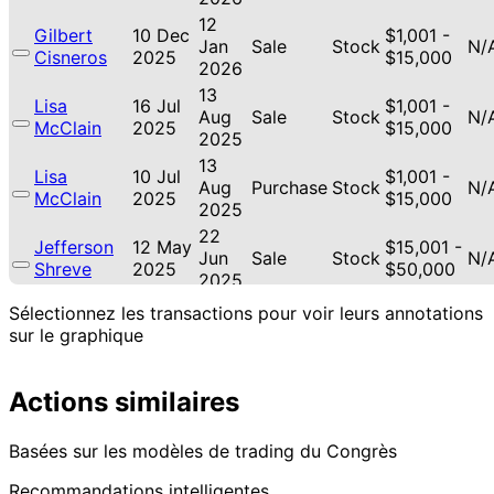
12
Gilbert
10 Dec
$1,001 -
Jan
Sale
Stock
N/
Cisneros
2025
$15,000
2026
13
Lisa
16 Jul
$1,001 -
Aug
Sale
Stock
N/
McClain
2025
$15,000
2025
13
Lisa
10 Jul
$1,001 -
Aug
Purchase
Stock
N/
McClain
2025
$15,000
2025
22
Jefferson
12 May
$15,001 -
Jun
Sale
Stock
N/
Shreve
2025
$50,000
2025
Marjorie
6
Sélectionnez les transactions pour voir leurs annotations
5 May
$1,001 -
Taylor
May
Purchase
Stock
N/
sur le graphique
2025
$15,000
Greene
2025
Marjorie
27
25 Nov
$1,001 -
Actions similaires
Taylor
Nov
Purchase
Stock
N/
2024
$15,000
Greene
2024
10
Basées sur les modèles de trading du Congrès
Morgan
13 Nov
$1,001 -
Dec
Sale
Stock
N/
McGarvey
2024
$15,000
Recommandations intelligentes
2024