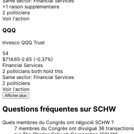
Same sector: Financial Services
+1 raison supplémentaire
28
24
$1,001 -
2 politiciens
Susie Lee
Sept
Oct
Sale
Stock
N/
$15,000
Voir l'action
2020
2020
20
Josh
7 Aug
$1,001 -
QQQ
Sept
Sale
Stock
N/
Gottheimer
2020
$15,000
2020
Invesco QQQ Trust
15
9 Apr
$1,001 -
Susie Lee
Jun
Purchase
Stock
N/
54
2020
$15,000
2020
$714.65
-2.65 (-0.37%)
15
Financial Services
8 Apr
$1,001 -
Susie Lee
Jun
Purchase
Stock
N/
2 politicians both hold this
2020
$15,000
2020
Same sector: Financial Services
11
$50,001
2 politiciens
Gilbert
26 Nov
Dec
Sale
Stock
-
N/
Voir l'action
Cisneros
2019
2019
$100,000
Afficher plus
12
11
Josh
$1,001 -
Questions fréquentes sur SCHW
Sept
Oct
Purchase
Stock
N/
Gottheimer
$15,000
2019
2019
15
Quels membres du Congrès ont négocié SCHW ?
Josh
16 May
$1,001 -
Jun
Sale
Stock
N/
7 membres du Congrès ont divulgué 36 transactions
Gottheimer
2019
$15,000
2019