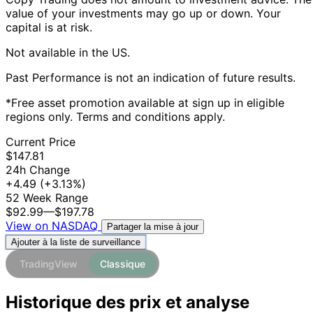
value of your investments may go up or down. Your
capital is at risk.
Not available in the US.
Past Performance is not an indication of future results.
*Free asset promotion available at sign up in eligible
regions only. Terms and conditions apply.
Current Price
$147.81
24h Change
+4.49
(+3.13%)
52 Week Range
$92.99
—
$197.78
View on NASDAQ
Partager la mise à jour
Ajouter à la liste de surveillance
TradingView
Classique
Historique des prix et analyse