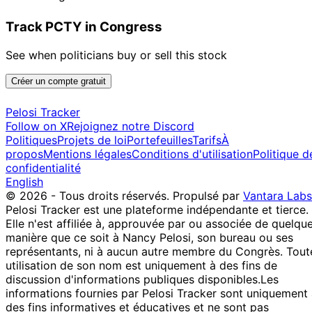
Track PCTY in Congress
See when politicians buy or sell this stock
Créer un compte gratuit
Pelosi Tracker
Follow on X
Rejoignez notre Discord
Politiques
Projets de loi
Portefeuilles
Tarifs
À
propos
Mentions légales
Conditions d'utilisation
Politique d
confidentialité
English
© 2026 - Tous droits réservés.
Propulsé par
Vantara Labs
Pelosi Tracker est une plateforme indépendante et tierce.
Elle n'est affiliée à, approuvée par ou associée de quelqu
manière que ce soit à Nancy Pelosi, son bureau ou ses
représentants, ni à aucun autre membre du Congrès. Tout
utilisation de son nom est uniquement à des fins de
discussion d'informations publiques disponibles.
Les
informations fournies par Pelosi Tracker sont uniquement
des fins informatives et éducatives et ne sont pas