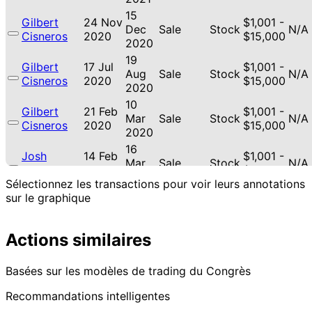
15
Gilbert
24 Nov
$1,001 -
Dec
Sale
Stock
N/A
Cisneros
2020
$15,000
2020
19
Gilbert
17 Jul
$1,001 -
Aug
Sale
Stock
N/A
Cisneros
2020
$15,000
2020
10
Gilbert
21 Feb
$1,001 -
Mar
Sale
Stock
N/A
Cisneros
2020
$15,000
2020
16
Josh
14 Feb
$1,001 -
Mar
Sale
Stock
N/A
Gottheimer
2020
$15,000
2020
Sélectionnez les transactions pour voir leurs annotations
10
sur le graphique
Gilbert
10 Feb
$1,001 -
Mar
Sale
Stock
N/A
Cisneros
2020
$15,000
2020
Actions similaires
21
Josh
2 Oct
$1,001 -
Sept
Purchase
Stock
N/A
Gottheimer
2018
$15,000
2018
Basées sur les modèles de trading du Congrès
Recommandations intelligentes