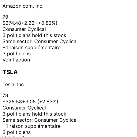
Taylor
May
Purchase
Stock
-
N/A
2025
Amazon.com, Inc.
Greene
2025
$50,000
Marjorie
6
79
5 May
$1,001 -
Taylor
May
Purchase
Stock
N/A
$274.48
+2.22 (+0.82%)
2025
$15,000
Greene
2025
Consumer Cyclical
3 politicians hold this stock
5
Josh
15 Nov
$1,001 -
Same sector: Consumer Cyclical
Dec
Purchase
Stock
N/A
Gottheimer
2024
$15,000
+1 raison supplémentaire
2024
3 politiciens
20
Josh
15 Mar
$1,001 -
Voir l'action
Apr
Purchase
Stock
N/A
Gottheimer
2023
$15,000
2023
TSLA
20
Josh
6 Mar
$1,001 -
Apr
Purchase
Stock
N/A
Gottheimer
2023
$15,000
Tesla, Inc.
2023
17
79
Josh
23 Feb
$1,001 -
Mar
Purchase
Stock
N/A
$328.58
+9.05 (+2.83%)
Gottheimer
2023
$15,000
2023
Consumer Cyclical
3 politicians hold this stock
17
Josh
31 Jan
$1,001 -
Same sector: Consumer Cyclical
Feb
Purchase
Stock
N/A
Gottheimer
2023
$15,000
+1 raison supplémentaire
2023
3 politiciens
17
Josh
17 Jan
$1,001 -