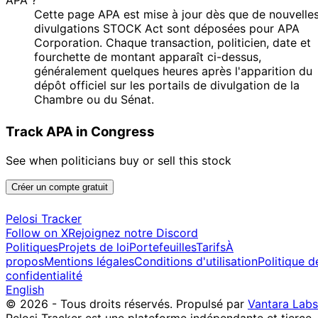
Cette page APA est mise à jour dès que de nouvelle
divulgations STOCK Act sont déposées pour APA
Corporation. Chaque transaction, politicien, date et
fourchette de montant apparaît ci-dessus,
généralement quelques heures après l'apparition du
dépôt officiel sur les portails de divulgation de la
Chambre ou du Sénat.
Track APA in Congress
See when politicians buy or sell this stock
Créer un compte gratuit
Pelosi Tracker
Follow on X
Rejoignez notre Discord
Politiques
Projets de loi
Portefeuilles
Tarifs
À
propos
Mentions légales
Conditions d'utilisation
Politique d
confidentialité
English
© 2026 - Tous droits réservés.
Propulsé par
Vantara Labs
Pelosi Tracker est une plateforme indépendante et tierce.