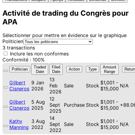
Activité de trading du Congrès pour
APA
Sélectionner pour mettre en évidence sur le graphique
Politicien
3 transactions
Inclure les non conformes
Conformité : 100%
Traded
Filed
Amount
Politician
Action
Type
Retur
Date
Date
Range
13
Gilbert
9 Jan
$1,001 -
Feb
Sale
Stock
N/A
Cisneros
2026
$15,000
2026
12
Gilbert
5 Aug
$1,001 -
Sept
Purchase
Stock
+88.0
Cisneros
2025
$15,000
2025
14
Kathy
3 Aug
$1,001 -
Sept
Sale
Stock
N/A
Manning
2022
$15,000
2022