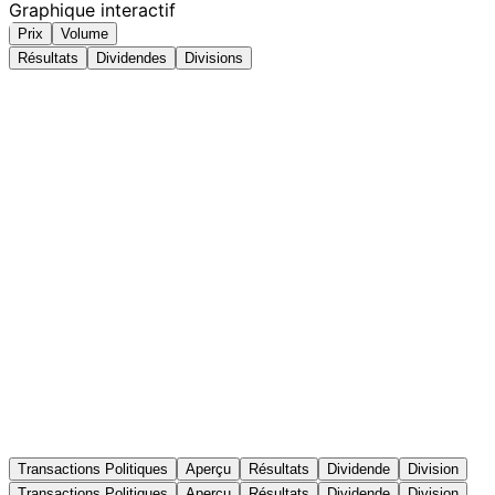
Graphique interactif
Prix
Volume
Résultats
Dividendes
Divisions
Transactions Politiques
Aperçu
Résultats
Dividende
Division
Transactions Politiques
Aperçu
Résultats
Dividende
Division