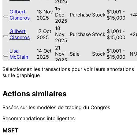
2026
15
Gilbert
18 Nov
$1,001 -
Dec
Purchase
Stock
+4
Cisneros
2025
$15,000
2025
18
Gilbert
17 Oct
$1,001 -
Nov
Purchase
Stock
+2
Cisneros
2025
$15,000
2025
21
Lisa
14 Oct
$1,001 -
Nov
Sale
Stock
N/
McClain
2025
$15,000
2025
12
Sélectionnez les transactions pour voir leurs annotations
Lisa
13 Aug
$1,001 -
Sept
Purchase
Stock
+3
sur le graphique
McClain
2025
$15,000
2025
18
Angus
21 Jul
$1,001 -
Actions similaires
Aug
Stock
N/
King
2025
$15,000
2025
22
$50,001
Basées sur les modèles de trading du Congrès
Jefferson
12 May
Jun
Sale
Stock
-
N/
Shreve
2025
Recommandations intelligentes
2025
$100,000
8
Jefferson
7 Apr
$15,001 -
MSFT
May
Purchase
Stock
N/
Shreve
2025
$50,000