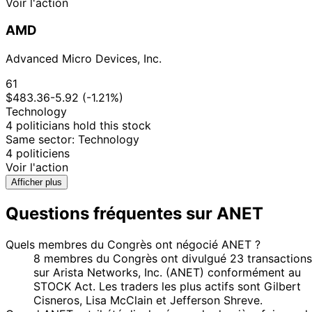
Voir l'action
2020
16
1 Nov
$1,001 -
AMD
Susie Lee
Jan
Sale
Stock
N/
2019
$15,000
2020
Advanced Micro Devices, Inc.
21
11 Sept
$1,001 -
Susie Lee
Oct
Purchase
Stock
N/
61
2019
$15,000
2019
$483.36
-5.92 (-1.21%)
Technology
4 politicians hold this stock
Same sector: Technology
4 politiciens
Voir l'action
Afficher plus
Questions fréquentes sur ANET
Quels membres du Congrès ont négocié ANET ?
8 membres du Congrès ont divulgué 23 transactions
sur Arista Networks, Inc. (ANET) conformément au
STOCK Act. Les traders les plus actifs sont Gilbert
Cisneros, Lisa McClain et Jefferson Shreve.