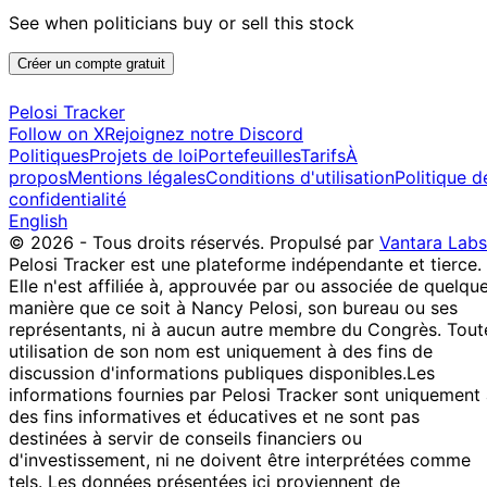
See when politicians buy or sell this stock
Créer un compte gratuit
Pelosi Tracker
Follow on X
Rejoignez notre Discord
Politiques
Projets de loi
Portefeuilles
Tarifs
À
propos
Mentions légales
Conditions d'utilisation
Politique d
confidentialité
English
© 2026 - Tous droits réservés.
Propulsé par
Vantara Labs
Pelosi Tracker est une plateforme indépendante et tierce.
Elle n'est affiliée à, approuvée par ou associée de quelqu
manière que ce soit à Nancy Pelosi, son bureau ou ses
représentants, ni à aucun autre membre du Congrès. Tout
utilisation de son nom est uniquement à des fins de
discussion d'informations publiques disponibles.
Les
informations fournies par Pelosi Tracker sont uniquement
des fins informatives et éducatives et ne sont pas
destinées à servir de conseils financiers ou
d'investissement, ni ne doivent être interprétées comme
tels. Les données présentées ici proviennent de