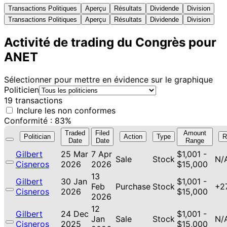
Transactions Politiques
Aperçu
Résultats
Dividende
Division
Transactions Politiques
Aperçu
Résultats
Dividende
Division
Activité de trading du Congrès pour
ANET
Sélectionner pour mettre en évidence sur le graphique
Politicien
19 transactions
Inclure les non conformes
Conformité : 83%
Traded
Filed
Amount
Politician
Action
Type
R
Date
Date
Range
Gilbert
25 Mar
7 Apr
$1,001 -
Sale
Stock
N/
Cisneros
2026
2026
$15,000
13
Gilbert
30 Jan
$1,001 -
Feb
Purchase
Stock
+2
Cisneros
2026
$15,000
2026
12
Gilbert
24 Dec
$1,001 -
Jan
Sale
Stock
N/
Cisneros
2025
$15,000