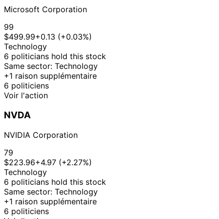
2025
Microsoft Corporation
14
Byron
20 Mar
$1,001 -
Apr
Purchase
Stock
N/
99
Donalds
2025
$15,000
2025
$499.99
+0.13 (+0.03%)
14
Technology
Byron
20 Mar
$1,001 -
Apr
Purchase
Stock
N/
6 politicians hold this stock
Donalds
2025
$15,000
2025
Same sector: Technology
+1 raison supplémentaire
11
Jefferson
5 Mar
$15,001 -
6 politiciens
Apr
Sale
Stock
N/
Shreve
2025
$50,000
Voir l'action
2025
8
Josh
1 Nov
$1,001 -
NVDA
Dec
Purchase
Stock
N/
Gottheimer
2023
$15,000
2023
NVIDIA Corporation
Michael
20
1 Nov
$1,001 -
Patrick
Nov
Purchase
Stock
N/
79
2023
$15,000
Guest
2023
$223.96
+4.97 (+2.27%)
20
Technology
Josh
7 Aug
$1,001 -
Sept
Sale
Stock
N/
6 politicians hold this stock
Gottheimer
2020
$15,000
2020
Same sector: Technology
+1 raison supplémentaire
13
Josh
13 Apr
$1,001 -
6 politiciens
May
Purchase
Stock
N/
Gottheimer
2020
$15,000