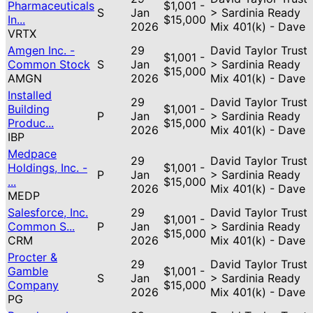
Pharmaceuticals
$1,001 -
S
Jan
> Sardinia Ready
In...
$15,000
2026
Mix 401(k) - Dave
VRTX
Amgen Inc. -
29
David Taylor Trust
$1,001 -
Common Stock
S
Jan
> Sardinia Ready
$15,000
AMGN
2026
Mix 401(k) - Dave
Installed
29
David Taylor Trust
Building
$1,001 -
P
Jan
> Sardinia Ready
Produc...
$15,000
2026
Mix 401(k) - Dave
IBP
Medpace
29
David Taylor Trust
Holdings, Inc. -
$1,001 -
P
Jan
> Sardinia Ready
...
$15,000
2026
Mix 401(k) - Dave
MEDP
Salesforce, Inc.
29
David Taylor Trust
$1,001 -
Common S...
P
Jan
> Sardinia Ready
$15,000
CRM
2026
Mix 401(k) - Dave
Procter &
29
David Taylor Trust
Gamble
$1,001 -
S
Jan
> Sardinia Ready
Company
$15,000
2026
Mix 401(k) - Dave
PG