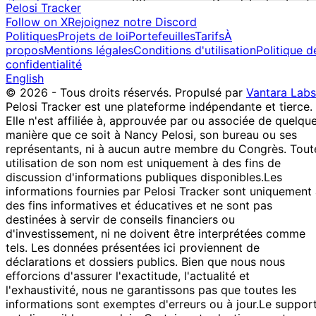
Broadcom Inc. -
29
David Taylor Trust
Pelosi Tracker
$1,001 -
Common St...
P
Jan
> Sardinia Ready
Follow on X
Rejoignez notre Discord
$15,000
AVGO
2026
Mix 401(k) - Dave
Politiques
Projets de loi
Portefeuilles
Tarifs
À
Prologis, Inc.
29
David Taylor Trust
propos
Mentions légales
Conditions d'utilisation
Politique d
$1,001 -
Common Sto...
P
Jan
> Sardinia Ready
confidentialité
$15,000
PLD
2026
Mix 401(k) - Dave
English
© 2026 - Tous droits réservés.
Propulsé par
Vantara Labs
Microsoft
29
David Taylor Trust
Pelosi Tracker est une plateforme indépendante et tierce.
Corporation -
$1,001 -
P
Jan
> Sardinia Ready
Elle n'est affiliée à, approuvée par ou associée de quelqu
C...
$15,000
2026
Mix 401(k) - Dave
manière que ce soit à Nancy Pelosi, son bureau ou ses
MSFT
représentants, ni à aucun autre membre du Congrès. Tout
RPM
29
David Taylor Trust
utilisation de son nom est uniquement à des fins de
International
$1,001 -
P
Jan
> Sardinia Ready
discussion d'informations publiques disponibles.
Les
Inc. Co...
$15,000
2026
Mix 401(k) - Dave
informations fournies par Pelosi Tracker sont uniquement
RPM
des fins informatives et éducatives et ne sont pas
JP Morgan
29
David Taylor Trust
destinées à servir de conseils financiers ou
Chase & Co.
$1,001 -
P
Jan
> Sardinia Ready
d'investissement, ni ne doivent être interprétées comme
Com...
$15,000
2026
Mix 401(k) - Dave
tels. Les données présentées ici proviennent de
JPM
déclarations et dossiers publics. Bien que nous nous
29
David Taylor Trust
efforcions d'assurer l'exactitude, l'actualité et
AT&T Inc.
$1,001 -
P
Jan
> Sardinia Ready
l'exhaustivité, nous ne garantissons pas que toutes les
T
$15,000
2026
Mix 401(k) - Dave
informations sont exemptes d'erreurs ou à jour.
Le suppor