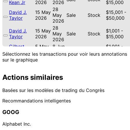
Kean Jr
2026
2026
$15,000
28
David J.
15 May
$15,001 -
May
Sale
Stock
Taylor
2026
$50,000
2026
28
David J.
15 May
$1,001 -
May
Sale
Stock
Taylor
2026
$15,000
2026
Gilbert
5 May
8 Jun
$1,001 -
Sale
Stock
Cisneros
2026
2026
$15,000
Sélectionnez les transactions pour voir leurs annotations
David J.
26 Feb
6 Mar
$1,001 -
sur le graphique
Purchase
Stock
Taylor
2026
2026
$15,000
Shelley
9 Feb
4 Mar
$1,001 -
Actions similaires
Moore
Stock
2026
2026
$15,000
Capito
Basées sur les modèles de trading du Congrès
18
Thomas H.
5 Feb
$15,001 -
Mar
Sale
Stock
Kean Jr
2026
$50,000
Recommandations intelligentes
2026
24
GOOG
3 Feb
$100,001 -
Cleo Fields
Feb
Purchase
Stock
2026
$250,000
2026
Alphabet Inc.
David J.
16 Jan
2 Feb
$1,001 -