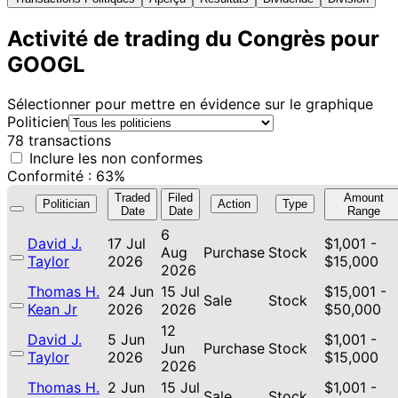
Activité de trading du Congrès pour
GOOGL
Sélectionner pour mettre en évidence sur le graphique
Politicien
78 transactions
Inclure les non conformes
Conformité : 63%
Traded
Filed
Amount
Politician
Action
Type
Date
Date
Range
6
David J.
17 Jul
$1,001 -
Aug
Purchase
Stock
Taylor
2026
$15,000
2026
Thomas H.
24 Jun
15 Jul
$15,001 -
Sale
Stock
Kean Jr
2026
2026
$50,000
12
David J.
5 Jun
$1,001 -
Jun
Purchase
Stock
Taylor
2026
$15,000
2026
Thomas H.
2 Jun
15 Jul
$1,001 -
Sale
Stock