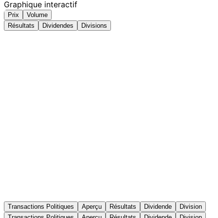
Graphique interactif
Prix
Volume
Résultats
Dividendes
Divisions
Transactions Politiques
Aperçu
Résultats
Dividende
Division
Transactions Politiques
Aperçu
Résultats
Dividende
Division