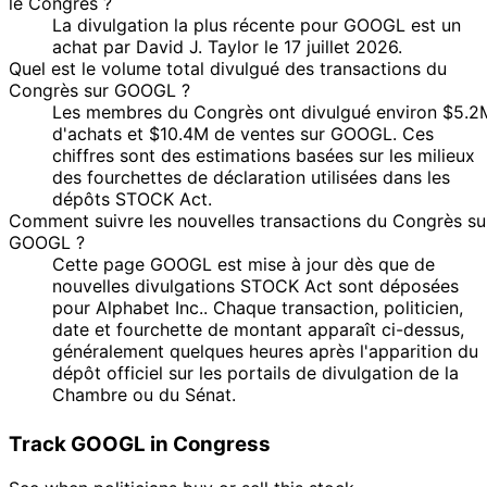
McClain
2025
$15,000
le Congrès ?
2025
La divulgation la plus récente pour GOOGL est un
21
achat par David J. Taylor le 17 juillet 2026.
Lisa
30 Oct
$1,001 -
Nov
Purchase
Stock
Quel est le volume total divulgué des transactions du
McClain
2025
$15,000
2025
Congrès sur GOOGL ?
21
Les membres du Congrès ont divulgué environ $5.2
Lisa
30 Oct
$1,001 -
Nov
Sale
Stock
d'achats et $10.4M de ventes sur GOOGL. Ces
McClain
2025
$15,000
2025
chiffres sont des estimations basées sur les milieux
des fourchettes de déclaration utilisées dans les
12
23 Oct
$100,001 -
dépôts STOCK Act.
Cleo Fields
Nov
Purchase
Stock
2025
$250,000
Comment suivre les nouvelles transactions du Congrès su
2025
GOOGL ?
18
Gilbert
17 Oct
$1,001 -
Cette page GOOGL est mise à jour dès que de
Nov
Purchase
Stock
Cisneros
2025
$15,000
nouvelles divulgations STOCK Act sont déposées
2025
pour Alphabet Inc.. Chaque transaction, politicien,
30
Dwight
10 Oct
$15,001 -
date et fourchette de montant apparaît ci-dessus,
Oct
Sale
Stock
Evans
2025
$50,000
généralement quelques heures après l'apparition du
2025
dépôt officiel sur les portails de divulgation de la
30
Chambre ou du Sénat.
10 Oct
$15,001 -
Cleo Fields
Oct
Purchase
Stock
2025
$50,000
2025
Track GOOGL in Congress
16
David J.
3 Sept
$1,001 -
Sept
Sale
Stock