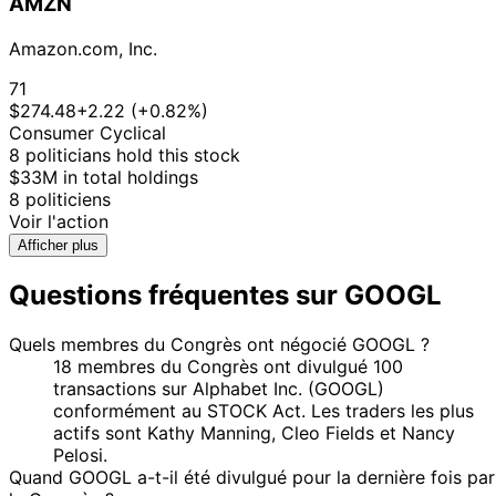
2025
$250,000
AMZN
2025
17
Amazon.com, Inc.
9 Dec
$50,001 -
Cleo Fields
Dec
Purchase
Stock
2025
$100,000
2025
71
17
$274.48
+2.22 (+0.82%)
1 Dec
$50,001 -
Cleo Fields
Dec
Purchase
Stock
Consumer Cyclical
2025
$100,000
2025
8 politicians hold this stock
$33M in total holdings
15
Gilbert
26 Nov
$1,001 -
8 politiciens
Dec
Sale
Stock
Cisneros
2025
$15,000
Voir l'action
2025
Afficher plus
15
Gilbert
18 Nov
$1,001 -
Dec
Purchase
Stock
Cisneros
2025
$15,000
Questions fréquentes sur GOOGL
2025
18
David J.
3 Nov
$1,001 -
Quels membres du Congrès ont négocié GOOGL ?
Nov
Sale
Stock
Taylor
2025
$15,000
18 membres du Congrès ont divulgué 100
2025
transactions sur Alphabet Inc. (GOOGL)
18
David J.
3 Nov
$1,001 -
conformément au STOCK Act. Les traders les plus
Nov
Sale
Stock
Taylor
2025
$15,000
actifs sont Kathy Manning, Cleo Fields et Nancy
2025
Pelosi.
21
Lisa
31 Oct
$1,001 -
Quand GOOGL a-t-il été divulgué pour la dernière fois par
Nov
Sale
Stock