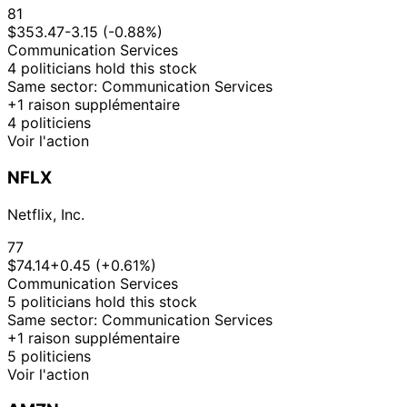
Sale
Stock
Taylor
2026
2026
$15,000
81
$353.47
-3.15 (-0.88%)
23
Nancy
16 Jan
$500,001 -
Communication Services
Jan
Purchase
Stock
Pelosi
2026
$1,000,00
4 politicians hold this stock
2026
Same sector: Communication Services
23
Nancy
30 Dec
$250,001 -
+1 raison supplémentaire
Jan
Purchase
Options
Pelosi
2025
$500,000
4 politiciens
2026
Voir l'action
23
$1,000,001
Nancy
30 Dec
Jan
Sale
Stock
-
NFLX
Pelosi
2025
2026
$5,000,00
16
Netflix, Inc.
26 Dec
$50,001 -
Cleo Fields
Jan
Purchase
Stock
2025
$100,000
2026
77
$74.14
+0.45 (+0.61%)
Shelley
16 Dec
6 Jan
$1,001 -
Communication Services
Moore
Sale
Stock
2025
2026
$15,000
5 politicians hold this stock
Capito
Same sector: Communication Services
17
15 Dec
$15,001 -
+1 raison supplémentaire
Cleo Fields
Dec
Purchase
Stock
2025
$50,000
5 politiciens
2025
Voir l'action
17
11 Dec
$100,001 -
Cleo Fields
Dec
Purchase
Stock