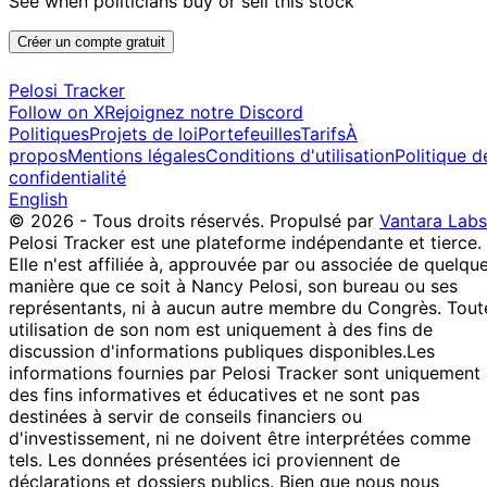
See when politicians buy or sell this stock
Taylor
2025
$15,000
2025
16
Créer un compte gratuit
David J.
3 Sept
$1,001 -
Sept
Sale
Stock
Taylor
2025
$15,000
2025
Pelosi Tracker
Shelley
4
Follow on X
Rejoignez notre Discord
29 Jul
$1,001 -
Moore
Aug
Stock
Politiques
Projets de loi
Portefeuilles
Tarifs
À
2025
$15,000
Capito
2025
propos
Mentions légales
Conditions d'utilisation
Politique d
confidentialité
18
21 Jul
$1,001 -
English
Angus King
Aug
Stock
2025
$15,000
© 2026 - Tous droits réservés.
Propulsé par
Vantara Labs
2025
Pelosi Tracker est une plateforme indépendante et tierce.
13
Julia
2 Jul
$1,001 -
Elle n'est affiliée à, approuvée par ou associée de quelqu
Jan
Purchase
Stock
Letlow
2025
$15,000
manière que ce soit à Nancy Pelosi, son bureau ou ses
2026
représentants, ni à aucun autre membre du Congrès. Tout
22
Jefferson
12 May
$100,001 -
utilisation de son nom est uniquement à des fins de
Jun
Sale
Stock
Shreve
2025
$250,000
discussion d'informations publiques disponibles.
Les
2025
informations fournies par Pelosi Tracker sont uniquement
Shelley
13
des fins informatives et éducatives et ne sont pas
8 May
$1,001 -
Moore
Jun
Stock
destinées à servir de conseils financiers ou
2025
$15,000
Capito
2025
d'investissement, ni ne doivent être interprétées comme
Shelley
7
tels. Les données présentées ici proviennent de
29 Apr
$1,001 -
Moore
May
Stock
déclarations et dossiers publics. Bien que nous nous