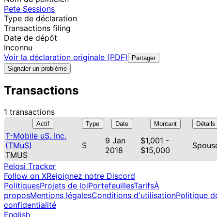
Pete Sessions
Type de déclaration
Transactions filing
Date de dépôt
Inconnu
Voir la déclaration originale (PDF)
Partager
Signaler un problème
Transactions
1 transactions
Actif
Type
Date
Montant
Détails
T-Mobile uS, Inc.
9 Jan
$1,001 -
(TMuS)
S
Spous
2018
$15,000
TMUS
Pelosi Tracker
Follow on X
Rejoignez notre Discord
Politiques
Projets de loi
Portefeuilles
Tarifs
À
propos
Mentions légales
Conditions d'utilisation
Politique d
confidentialité
English