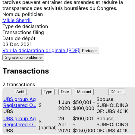
tardives peuvent entraîner des amendes et réduire la
transparence des activités boursières du Congrès.
Nom du politicien
Mikie Sherrill
Type de déclaration
Transactions filing
Date de dépôt
03 Dec 2021
Voir la déclaration originale (PDF)
Partager
Signaler un problème
Transactions
2 transactions
Actif
Type
Date
Montant
Détails
UBS group Ag
Spouse,
1 Jun
$50,001 -
Registered O...
S
SUBHOLDING
2020
$100,000
UBS
OF: UBS 401K
UBS group Ag
29
$100,001
Spouse,
S
Registered O...
Apr
-
SUBHOLDING
(partial)
UBS
2020
$250,000
OF: UBS 401K