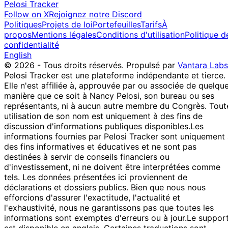
Pelosi Tracker
Follow on X
Rejoignez notre Discord
Politiques
Projets de loi
Portefeuilles
Tarifs
À
propos
Mentions légales
Conditions d'utilisation
Politique d
confidentialité
English
© 2026 - Tous droits réservés.
Propulsé par
Vantara Labs
Pelosi Tracker est une plateforme indépendante et tierce.
Elle n'est affiliée à, approuvée par ou associée de quelqu
manière que ce soit à Nancy Pelosi, son bureau ou ses
représentants, ni à aucun autre membre du Congrès. Tout
utilisation de son nom est uniquement à des fins de
discussion d'informations publiques disponibles.
Les
informations fournies par Pelosi Tracker sont uniquement
des fins informatives et éducatives et ne sont pas
destinées à servir de conseils financiers ou
d'investissement, ni ne doivent être interprétées comme
tels. Les données présentées ici proviennent de
déclarations et dossiers publics. Bien que nous nous
efforcions d'assurer l'exactitude, l'actualité et
l'exhaustivité, nous ne garantissons pas que toutes les
informations sont exemptes d'erreurs ou à jour.
Le suppor
est disponible en anglais. Certaines traductions sont