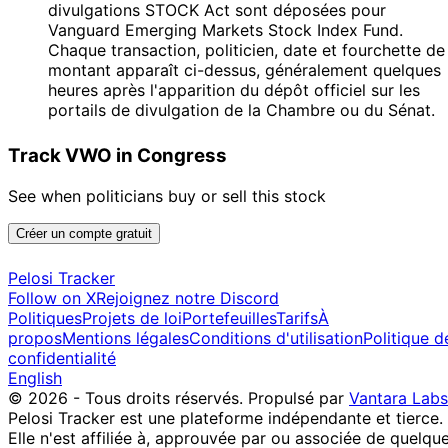
divulgations STOCK Act sont déposées pour
Vanguard Emerging Markets Stock Index Fund.
Chaque transaction, politicien, date et fourchette de
montant apparaît ci-dessus, généralement quelques
heures après l'apparition du dépôt officiel sur les
portails de divulgation de la Chambre ou du Sénat.
Track VWO in Congress
See when politicians buy or sell this stock
Créer un compte gratuit
Pelosi Tracker
Follow on X
Rejoignez notre Discord
Politiques
Projets de loi
Portefeuilles
Tarifs
À
propos
Mentions légales
Conditions d'utilisation
Politique d
confidentialité
English
© 2026 - Tous droits réservés.
Propulsé par
Vantara Labs
Pelosi Tracker est une plateforme indépendante et tierce.
Elle n'est affiliée à, approuvée par ou associée de quelqu