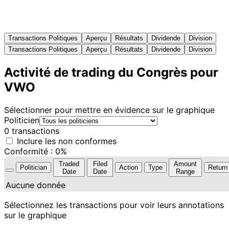
Transactions Politiques
Aperçu
Résultats
Dividende
Division
Transactions Politiques
Aperçu
Résultats
Dividende
Division
Activité de trading du Congrès pour
VWO
Sélectionner pour mettre en évidence sur le graphique
Politicien
0 transactions
Inclure les non conformes
Conformité : 0%
Traded
Filed
Amount
Politician
Action
Type
Return
Date
Date
Range
Aucune donnée
Sélectionnez les transactions pour voir leurs annotations
sur le graphique