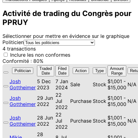
Activité de trading du Congrès pour
PPRUY
Sélectionner pour mettre en évidence sur le graphique
Politicien
4 transactions
Inclure les non conformes
Conformité : 80%
Traded
Filed
Amount
Politician
Action
Type
Retu
Date
Date
Range
Josh
5 Dec
7 Jan
$1,001 -
Sale
Stock
N/A
Gottheimer
2023
2024
$15,000
22
Josh
29 Jun
$1,001 -
Jul
Purchase
Stock
N/A
Gottheimer
2022
$15,000
2022
22
Josh
28 Jun
$1,001 -
Jul
Purchase
Stock
N/A
Gottheimer
2022
$15,000
2022
28
Mikie
8 Jul
$1,001 -