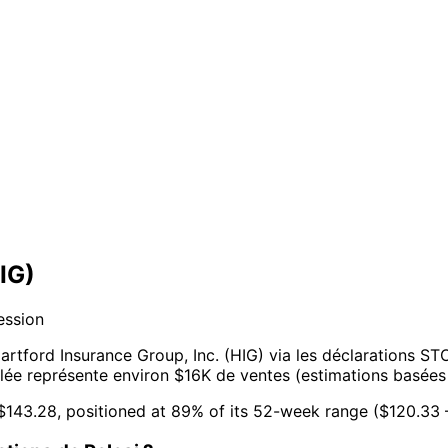
IG)
ession
rtford Insurance Group, Inc. (HIG) via les déclarations ST
lée représente environ $16K de ventes (estimations basées s
t $143.28, positioned at 89% of its 52-week range ($120.33 