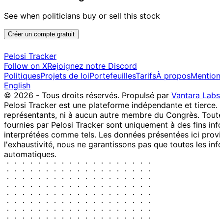
See when politicians buy or sell this stock
Créer un compte gratuit
Pelosi Tracker
Follow on X
Rejoignez notre Discord
Politiques
Projets de loi
Portefeuilles
Tarifs
À propos
Mention
English
© 2026 - Tous droits réservés.
Propulsé par
Vantara Labs
Pelosi Tracker est une plateforme indépendante et tierce.
représentants, ni à aucun autre membre du Congrès. Toute
fournies par Pelosi Tracker sont uniquement à des fins inf
interprétées comme tels. Les données présentées ici provie
l'exhaustivité, nous ne garantissons pas que toutes les in
automatiques.