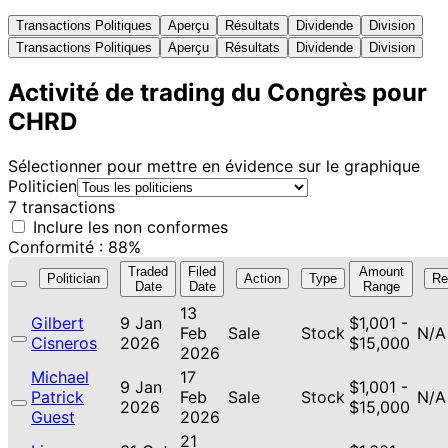
Transactions Politiques
Aperçu
Résultats
Dividende
Division
Transactions Politiques
Aperçu
Résultats
Dividende
Division
Activité de trading du Congrès pour
CHRD
Sélectionner pour mettre en évidence sur le graphique
Politicien
7 transactions
Inclure les non conformes
Conformité : 88%
Traded
Filed
Amount
Politician
Action
Type
Re
Date
Date
Range
13
Gilbert
9 Jan
$1,001 -
Feb
Sale
Stock
N/A
Cisneros
2026
$15,000
2026
Michael
17
9 Jan
$1,001 -
Patrick
Feb
Sale
Stock
N/A
2026
$15,000
Guest
2026
21