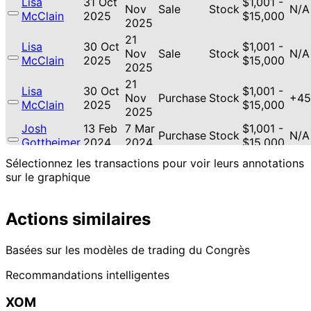
Lisa
31 Oct
$1,001 -
Nov
Sale
Stock
N/A
McClain
2025
$15,000
2025
21
Lisa
30 Oct
$1,001 -
Nov
Sale
Stock
N/A
McClain
2025
$15,000
2025
21
Lisa
30 Oct
$1,001 -
Nov
Purchase
Stock
+45
McClain
2025
$15,000
2025
Josh
13 Feb
7 Mar
$1,001 -
Purchase
Stock
N/A
Gottheimer
2024
2024
$15,000
Michael
23
$15,001
Sélectionnez les transactions pour voir leurs annotations
4 Aug
Patrick
Aug
Purchase
Stock
-
N/A
sur le graphique
2023
Guest
2023
$50,000
Actions similaires
Basées sur les modèles de trading du Congrès
Recommandations intelligentes
XOM