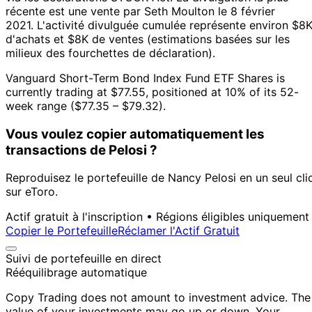
récente est une vente par Seth Moulton le 8 février
2021.
L'activité divulguée cumulée représente environ $8
d'achats et $8K de ventes (estimations basées sur les
milieux des fourchettes de déclaration).
Vanguard Short-Term Bond Index Fund ETF Shares is
currently trading at $77.55, positioned at 10% of its 52-
week range ($77.35 – $79.32).
Vous voulez copier automatiquement les
transactions de Pelosi ?
Reproduisez le portefeuille de Nancy Pelosi en un seul cli
sur eToro.
Actif gratuit à l'inscription • Régions éligibles uniquement
Copier le Portefeuille
Réclamer l'Actif Gratuit
Suivi de portefeuille en direct
Rééquilibrage automatique
Copy Trading does not amount to investment advice. The
value of your investments may go up or down. Your