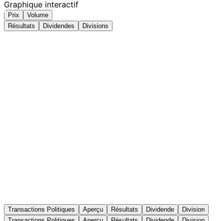
Graphique interactif
Prix
Volume
Résultats
Dividendes
Divisions
Transactions Politiques
Aperçu
Résultats
Dividende
Division
Transactions Politiques
Aperçu
Résultats
Dividende
Division