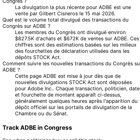
Congrès ?
2023
La divulgation la plus récente pour ADBE est une
13
$250,001
19 Dec
vente par Gilbert Cisneros le 15 mai 2026.
Kevin Hern
Jan
Sale
Stock
-
N/
2022
Quel est le volume total divulgué des transactions du
2023
$500,000
Congrès sur ADBE ?
18
Les membres du Congrès ont divulgué environ
Angus
19 Dec
$1,001 -
Jan
Sale
Stock
N/
$827.5K d'achats et $672K de ventes sur ADBE. Ces
King
2022
$15,000
2023
chiffres sont des estimations basées sur les milieux
9
des fourchettes de déclaration utilisées dans les
John
21 Oct
$1,001 -
Nov
Purchase
Stock
N/
dépôts STOCK Act.
Curtis
2022
$15,000
2022
Comment suivre les nouvelles transactions du Congrès su
ADBE ?
10
Kathy
12 Oct
$1,001 -
Cette page ADBE est mise à jour dès que de
Nov
Sale
Stock
N/
Manning
2022
$15,000
nouvelles divulgations STOCK Act sont déposées
2022
pour Adobe Inc.. Chaque transaction, politicien, date
10
Kathy
15 Jul
$1,001 -
et fourchette de montant apparaît ci-dessus,
Aug
Purchase
Stock
N/
Manning
2022
$15,000
généralement quelques heures après l'apparition du
2022
dépôt officiel sur les portails de divulgation de la
Kathy
10 Jun
7 Jul
$1,001 -
Sale
Stock
N/
Chambre ou du Sénat.
Manning
2022
2022
$15,000
Kathy
18 Feb
4 Mar
$1,001 -
Purchase
Stock
N/
Track ADBE in Congress
Manning
2022
2022
$15,000
15