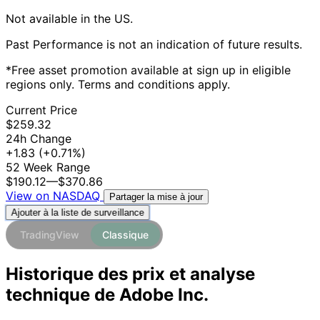
Not available in the US.
Past Performance is not an indication of future results.
*Free asset promotion available at sign up in eligible
regions only. Terms and conditions apply.
Current Price
$259.32
24h Change
+1.83
(+0.71%)
52 Week Range
$190.12
—
$370.86
View on NASDAQ
Partager la mise à jour
Ajouter à la liste de surveillance
TradingView
Classique
Historique des prix et analyse
technique de Adobe Inc.