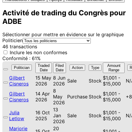
Activité de trading du Congrès pour
ADBE
Sélectionner pour mettre en évidence sur le graphique
Politicien
46 transactions
Inclure les non conformes
Conformité : 61%
Traded
Filed
Amount
Politician
Action
Type
R
Date
Date
Range
Gilbert
15 May
8 Jun
$1,001 -
Sale
Stock
N/
Cisneros
2026
2026
$15,000
8
Gilbert
14 Apr
$1,001 -
May
Purchase
Stock
+8
Cisneros
2026
$15,000
2026
13
Julia
16 Oct
$1,001 -
Jan
Sale
Stock
N/
Letlow
2025
$15,000
2026
Marjorie
20
15 Oct
$1,001 -