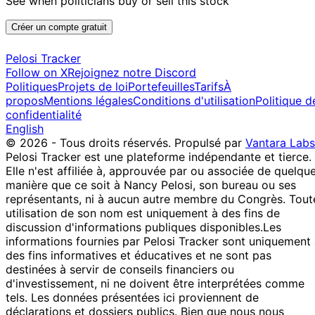
See when politicians buy or sell this stock
21 Jul
$50,001 -
Kevin Hern
Sept
Purchase
Stock
N/
2021
$100,000
2021
Créer un compte gratuit
28
Angus
24 Jun
$1,001 -
Jul
Stock
N/
Pelosi Tracker
King
2021
$15,000
2021
Follow on X
Rejoignez notre Discord
John
22 Jun
6 Jul
$1,001 -
Politiques
Projets de loi
Portefeuilles
Tarifs
À
Sale
Stock
N/
Curtis
2021
2021
$15,000
propos
Mentions légales
Conditions d'utilisation
Politique d
confidentialité
20
15
$250,001
English
Kevin Hern
May
Jun
Purchase
Stock
-
N/
© 2026 - Tous droits réservés.
Propulsé par
Vantara Labs
2021
2021
$500,000
Pelosi Tracker est une plateforme indépendante et tierce.
11
Gilbert
31 Dec
$1,001 -
Elle n'est affiliée à, approuvée par ou associée de quelqu
Jan
Purchase
Stock
N/
Cisneros
2020
$15,000
manière que ce soit à Nancy Pelosi, son bureau ou ses
2021
représentants, ni à aucun autre membre du Congrès. Tout
15
Gilbert
19 Nov
$15,001 -
utilisation de son nom est uniquement à des fins de
Dec
Purchase
Stock
N/
Cisneros
2020
$50,000
discussion d'informations publiques disponibles.
Les
2020
informations fournies par Pelosi Tracker sont uniquement
15
des fins informatives et éducatives et ne sont pas
9 Apr
$1,001 -
Kevin Hern
May
Purchase
Stock
N/
destinées à servir de conseils financiers ou
2020
$15,000
2020
d'investissement, ni ne doivent être interprétées comme
John
27 Mar
9 Apr
$1,001 -
tels. Les données présentées ici proviennent de
Purchase
Stock
N/
Curtis
2020
2020
$15,000
déclarations et dossiers publics. Bien que nous nous