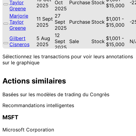
Taylor
Oct
Purchase
Stock
-2
2025
$15,000
Greene
2025
Marjorie
27
11 Sept
$1,001 -
Taylor
Sept
Purchase
Stock
-2
2025
$15,000
Greene
2025
12
Gilbert
5 Aug
$1,001 -
Sept
Sale
Stock
N/
Cisneros
2025
$15,000
2025
20
Sélectionnez les transactions pour voir leurs annotations
Thomas H.
29 Jul
$1,001 -
Aug
Sale
Stock
N/
sur le graphique
Kean Jr
2025
$15,000
2025
13
Lisa
10 Jul
$1,001 -
Actions similaires
Aug
Sale
Stock
N/
McClain
2025
$15,000
2025
Marjorie
18
Basées sur les modèles de trading du Congrès
6 Jun
$1,001 -
Taylor
Jun
Purchase
Stock
N/
2025
$15,000
Recommandations intelligentes
Greene
2025
22
Jefferson
12 May
$15,001 -
MSFT
Jun
Sale
Stock
N/
Shreve
2025
$50,000
2025
Microsoft Corporation
22
Jefferson
8 May
$15,001 -