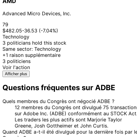
AMD
Greene
2024
15
John
4 Dec
$1,001 -
Advanced Micro Devices, Inc.
Dec
Sale
Stock
N/
Curtis
2023
$15,000
2023
79
8
$482.05
-36.53 (-7.04%)
Josh
8 Nov
$1,001 -
Dec
Purchase
Stock
N/
Technology
Gottheimer
2023
$15,000
2023
3 politicians hold this stock
13
Same sector: Technology
John
4 Oct
$1,001 -
Sept
Sale
Stock
N/
+1 raison supplémentaire
Curtis
2023
$15,000
2023
3 politiciens
Voir l'action
17
Josh
10 Feb
$1,001 -
Mar
Purchase
Stock
N/
Afficher plus
Gottheimer
2023
$15,000
2023
Questions fréquentes sur ADBE
17
Josh
2 Feb
$1,001 -
Mar
Purchase
Stock
N/
Gottheimer
2023
$15,000
2023
Quels membres du Congrès ont négocié ADBE ?
12 membres du Congrès ont divulgué 75 transaction
14
31 Jan
$1,001 -
sur Adobe Inc. (ADBE) conformément au STOCK Act
Kevin Hern
Feb
Sale
Stock
N/
2023
$15,000
Les traders les plus actifs sont Marjorie Taylor
2023
Greene, Josh Gottheimer et John Curtis.
17
Josh
31 Jan
$1,001 -
Quand ADBE a-t-il été divulgué pour la dernière fois par l
Feb
Purchase
Stock
N/
Gottheimer
2023
$15,000