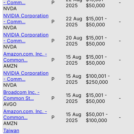
- Comm...
P
-
2025
$50,000
NVDA
NVIDIA Corporation
22 Aug
$15,001 -
- Comm...
P
-
2025
$50,000
NVDA
NVIDIA Corporation
20 Aug
$15,001 -
- Comm...
P
-
2025
$50,000
NVDA
Amazon.com, Inc. -
15 Aug
$15,001 -
Common...
P
-
2025
$50,000
AMZN
NVIDIA Corporation
15 Aug
$100,001 -
- Comm...
P
-
2025
$250,000
NVDA
Broadcom Inc. -
15 Aug
$15,001 -
Common St...
P
-
2025
$50,000
AVGO
Amazon.com, Inc. -
15 Aug
$50,001 -
Common...
P
-
2025
$100,000
AMZN
Taiwan