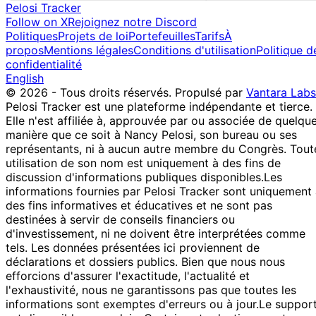
Semiconductor
15 Aug
$15,001 -
Pelosi Tracker
P
-
Manu...
2025
$50,000
Follow on X
Rejoignez notre Discord
TSM
Politiques
Projets de loi
Portefeuilles
Tarifs
À
propos
Mentions légales
Conditions d'utilisation
Politique d
NVIDIA Corporation
15 Aug
$15,001 -
confidentialité
- Comm...
P
-
2025
$50,000
English
NVDA
© 2026 - Tous droits réservés.
Propulsé par
Vantara Labs
Broadcom Inc. -
15 Aug
$15,001 -
Pelosi Tracker est une plateforme indépendante et tierce.
Common St...
P
-
2025
$50,000
Elle n'est affiliée à, approuvée par ou associée de quelqu
AVGO
manière que ce soit à Nancy Pelosi, son bureau ou ses
Advanced Micro
15 Aug
$15,001 -
représentants, ni à aucun autre membre du Congrès. Tout
Devices, I...
P
-
2025
$50,000
utilisation de son nom est uniquement à des fins de
AMD
discussion d'informations publiques disponibles.
Les
Taiwan
informations fournies par Pelosi Tracker sont uniquement
Semiconductor
15 Aug
$15,001 -
des fins informatives et éducatives et ne sont pas
P
-
Manu...
2025
$50,000
destinées à servir de conseils financiers ou
TSM
d'investissement, ni ne doivent être interprétées comme
Apple Inc. -
tels. Les données présentées ici proviennent de
14 Aug
$1,001 -
Common Stock...
P
-
déclarations et dossiers publics. Bien que nous nous
2025
$15,000
AAPL
efforcions d'assurer l'exactitude, l'actualité et
l'exhaustivité, nous ne garantissons pas que toutes les
NVIDIA Corporation
13 Aug
$100,001 -
informations sont exemptes d'erreurs ou à jour.
Le suppor
- Comm...
P
-
2025
$250,000