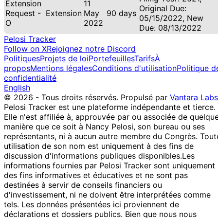
Extension
11
Original Due:
Request -
Extension
May
90 days
05/15/2022, New
O
2022
Due: 08/13/2022
Pelosi Tracker
Follow on X
Rejoignez notre Discord
Politiques
Projets de loi
Portefeuilles
Tarifs
À
propos
Mentions légales
Conditions d'utilisation
Politique d
confidentialité
English
© 2026 - Tous droits réservés.
Propulsé par
Vantara Labs
Pelosi Tracker est une plateforme indépendante et tierce.
Elle n'est affiliée à, approuvée par ou associée de quelqu
manière que ce soit à Nancy Pelosi, son bureau ou ses
représentants, ni à aucun autre membre du Congrès. Tout
utilisation de son nom est uniquement à des fins de
discussion d'informations publiques disponibles.
Les
informations fournies par Pelosi Tracker sont uniquement
des fins informatives et éducatives et ne sont pas
destinées à servir de conseils financiers ou
d'investissement, ni ne doivent être interprétées comme
tels. Les données présentées ici proviennent de
déclarations et dossiers publics. Bien que nous nous