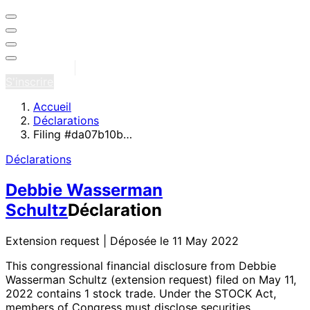
Se connecter
S'inscrire
Accueil
Déclarations
Filing #da07b10b…
Déclarations
Debbie Wasserman
Schultz
Déclaration
Extension request | Déposée le 11 May 2022
This congressional financial disclosure from Debbie
Wasserman Schultz
(extension request)
filed on May 11,
2022
contains 1 stock trade
. Under the STOCK Act,
members of Congress must disclose securities