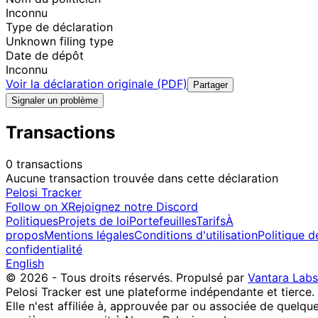
Inconnu
Type de déclaration
Unknown filing type
Date de dépôt
Inconnu
Voir la déclaration originale (PDF)
Partager
Signaler un problème
Transactions
0 transactions
Aucune transaction trouvée dans cette déclaration
Pelosi Tracker
Follow on X
Rejoignez notre Discord
Politiques
Projets de loi
Portefeuilles
Tarifs
À
propos
Mentions légales
Conditions d'utilisation
Politique d
confidentialité
English
© 2026 - Tous droits réservés.
Propulsé par
Vantara Labs
Pelosi Tracker est une plateforme indépendante et tierce.
Elle n'est affiliée à, approuvée par ou associée de quelqu