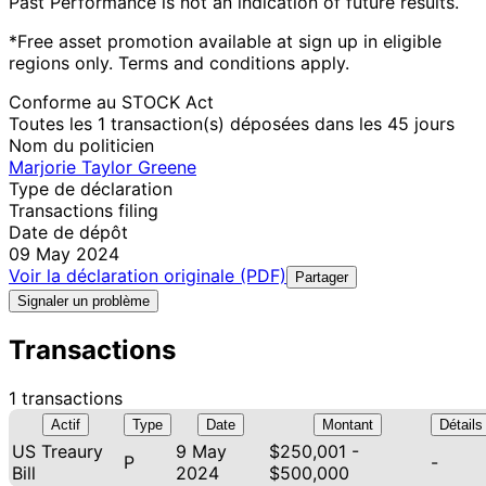
Past Performance is not an indication of future results.
*Free asset promotion available at sign up in eligible
regions only. Terms and conditions apply.
Conforme au STOCK Act
Toutes les 1 transaction(s) déposées dans les 45 jours
Nom du politicien
Marjorie Taylor Greene
Type de déclaration
Transactions filing
Date de dépôt
09 May 2024
Voir la déclaration originale (PDF)
Partager
Signaler un problème
Transactions
1 transactions
Actif
Type
Date
Montant
Détails
US Treaury
9 May
$250,001 -
P
-
Bill
2024
$500,000