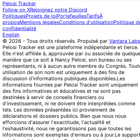
Pelosi Tracker
Follow on X
Rejoignez notre Discord
Politiques
Projets de loi
Portefeuilles
Tarifs
À
propos
Mentions légales
Conditions d'utilisation
Politique d
confidentialité
English
© 2026 - Tous droits réservés.
Propulsé par
Vantara Labs
Pelosi Tracker est une plateforme indépendante et tierce.
Elle n'est affiliée à, approuvée par ou associée de quelqu
manière que ce soit à Nancy Pelosi, son bureau ou ses
représentants, ni à aucun autre membre du Congrès. Tout
utilisation de son nom est uniquement à des fins de
discussion d'informations publiques disponibles.
Les
informations fournies par Pelosi Tracker sont uniquement
des fins informatives et éducatives et ne sont pas
destinées à servir de conseils financiers ou
d'investissement, ni ne doivent être interprétées comme
tels. Les données présentées ici proviennent de
déclarations et dossiers publics. Bien que nous nous
efforcions d'assurer l'exactitude, l'actualité et
l'exhaustivité, nous ne garantissons pas que toutes les
informations sont exemptes d'erreurs ou à jour.
Le suppor