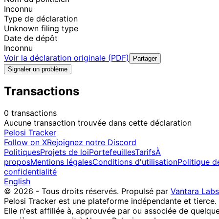
Inconnu
Type de déclaration
Unknown filing type
Date de dépôt
Inconnu
Voir la déclaration originale (PDF)
Partager
Signaler un problème
Transactions
0 transactions
Aucune transaction trouvée dans cette déclaration
Pelosi Tracker
Follow on X
Rejoignez notre Discord
Politiques
Projets de loi
Portefeuilles
Tarifs
À
propos
Mentions légales
Conditions d'utilisation
Politique d
confidentialité
English
© 2026 - Tous droits réservés.
Propulsé par
Vantara Labs
Pelosi Tracker est une plateforme indépendante et tierce.
Elle n'est affiliée à, approuvée par ou associée de quelqu