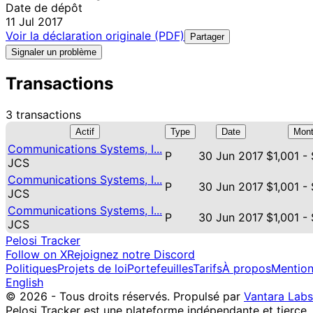
Date de dépôt
11 Jul 2017
Voir la déclaration originale (PDF)
Partager
Signaler un problème
Transactions
3 transactions
Actif
Type
Date
Mont
Communications Systems, I...
P
30 Jun 2017
$1,001 -
JCS
Communications Systems, I...
P
30 Jun 2017
$1,001 -
JCS
Communications Systems, I...
P
30 Jun 2017
$1,001 -
JCS
Pelosi Tracker
Follow on X
Rejoignez notre Discord
Politiques
Projets de loi
Portefeuilles
Tarifs
À propos
Mention
English
© 2026 - Tous droits réservés.
Propulsé par
Vantara Labs
Pelosi Tracker est une plateforme indépendante et tierce.