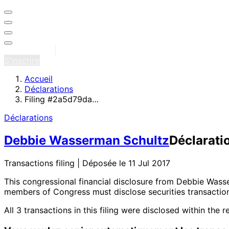
Se connecter
S'inscrire
Accueil
Déclarations
Filing #2a5d79da…
Déclarations
Debbie Wasserman Schultz
Déclarati
Transactions filing | Déposée le 11 Jul 2017
This congressional financial disclosure from Debbie Was
members of Congress must disclose securities transaction
All 3 transactions in this filing were disclosed within 