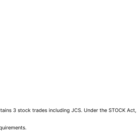
ains 3 stock trades
including JCS
. Under the STOCK Act,
equirements.