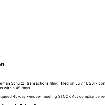
on
serman Schultz
(transactions filing)
filed on July 11, 2017
cont
s within 45 days.
the required 45-day window, meeting STOCK Act compliance r