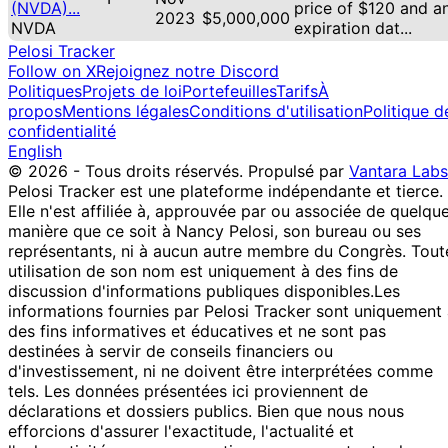
(NVDA)...
price of $120 and a
2023
$5,000,000
NVDA
expiration dat...
Pelosi Tracker
Follow on X
Rejoignez notre Discord
Politiques
Projets de loi
Portefeuilles
Tarifs
À
propos
Mentions légales
Conditions d'utilisation
Politique d
confidentialité
English
© 2026 - Tous droits réservés.
Propulsé par
Vantara Labs
Pelosi Tracker est une plateforme indépendante et tierce.
Elle n'est affiliée à, approuvée par ou associée de quelqu
manière que ce soit à Nancy Pelosi, son bureau ou ses
représentants, ni à aucun autre membre du Congrès. Tout
utilisation de son nom est uniquement à des fins de
discussion d'informations publiques disponibles.
Les
informations fournies par Pelosi Tracker sont uniquement
des fins informatives et éducatives et ne sont pas
destinées à servir de conseils financiers ou
d'investissement, ni ne doivent être interprétées comme
tels. Les données présentées ici proviennent de
déclarations et dossiers publics. Bien que nous nous
efforcions d'assurer l'exactitude, l'actualité et