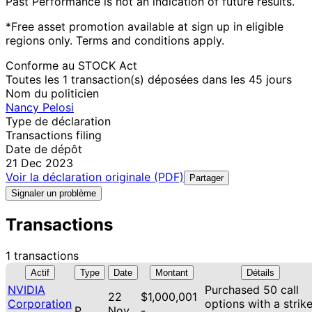
Past Performance is not an indication of future results.
*Free asset promotion available at sign up in eligible
regions only. Terms and conditions apply.
Conforme au STOCK Act
Toutes les 1 transaction(s) déposées dans les 45 jours
Nom du politicien
Nancy Pelosi
Type de déclaration
Transactions filing
Date de dépôt
21 Dec 2023
Voir la déclaration originale (PDF)
Partager
Signaler un problème
Transactions
1 transactions
Actif
Type
Date
Montant
Détails
NVIDIA
Purchased 50 call
22
$1,000,001
Corporation
options with a strik
P
Nov
-