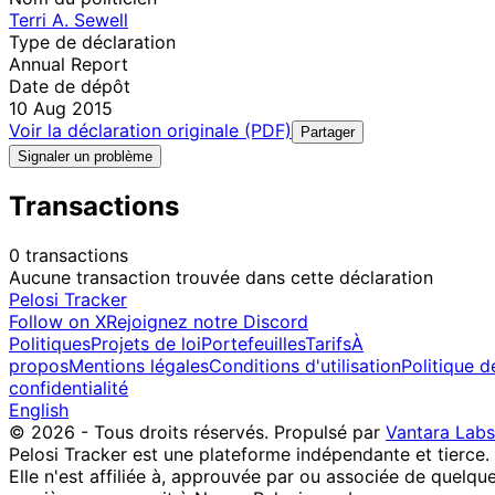
Terri A. Sewell
Type de déclaration
Annual Report
Date de dépôt
10 Aug 2015
Voir la déclaration originale (PDF)
Partager
Signaler un problème
Transactions
0 transactions
Aucune transaction trouvée dans cette déclaration
Pelosi Tracker
Follow on X
Rejoignez notre Discord
Politiques
Projets de loi
Portefeuilles
Tarifs
À
propos
Mentions légales
Conditions d'utilisation
Politique d
confidentialité
English
© 2026 - Tous droits réservés.
Propulsé par
Vantara Labs
Pelosi Tracker est une plateforme indépendante et tierce.
Elle n'est affiliée à, approuvée par ou associée de quelqu