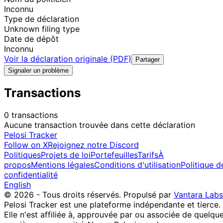
Inconnu
Type de déclaration
Unknown filing type
Date de dépôt
Inconnu
Voir la déclaration originale (PDF)
Partager
Signaler un problème
Transactions
0 transactions
Aucune transaction trouvée dans cette déclaration
Pelosi Tracker
Follow on X
Rejoignez notre Discord
Politiques
Projets de loi
Portefeuilles
Tarifs
À
propos
Mentions légales
Conditions d'utilisation
Politique d
confidentialité
English
© 2026 - Tous droits réservés.
Propulsé par
Vantara Labs
Pelosi Tracker est une plateforme indépendante et tierce.
Elle n'est affiliée à, approuvée par ou associée de quelqu