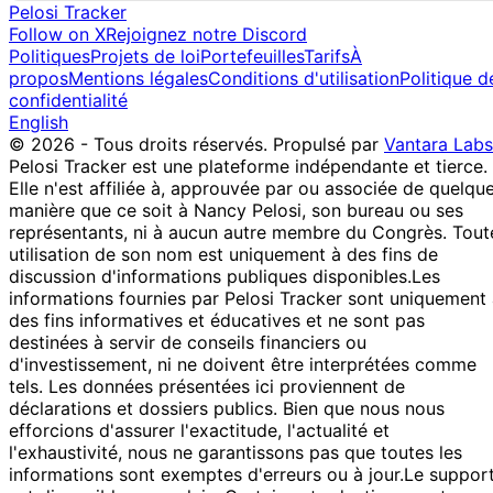
Pelosi Tracker
Follow on X
Rejoignez notre Discord
Politiques
Projets de loi
Portefeuilles
Tarifs
À
propos
Mentions légales
Conditions d'utilisation
Politique d
confidentialité
English
© 2026 - Tous droits réservés.
Propulsé par
Vantara Labs
Pelosi Tracker est une plateforme indépendante et tierce.
Elle n'est affiliée à, approuvée par ou associée de quelqu
manière que ce soit à Nancy Pelosi, son bureau ou ses
représentants, ni à aucun autre membre du Congrès. Tout
utilisation de son nom est uniquement à des fins de
discussion d'informations publiques disponibles.
Les
informations fournies par Pelosi Tracker sont uniquement
des fins informatives et éducatives et ne sont pas
destinées à servir de conseils financiers ou
d'investissement, ni ne doivent être interprétées comme
tels. Les données présentées ici proviennent de
déclarations et dossiers publics. Bien que nous nous
efforcions d'assurer l'exactitude, l'actualité et
l'exhaustivité, nous ne garantissons pas que toutes les
informations sont exemptes d'erreurs ou à jour.
Le suppor