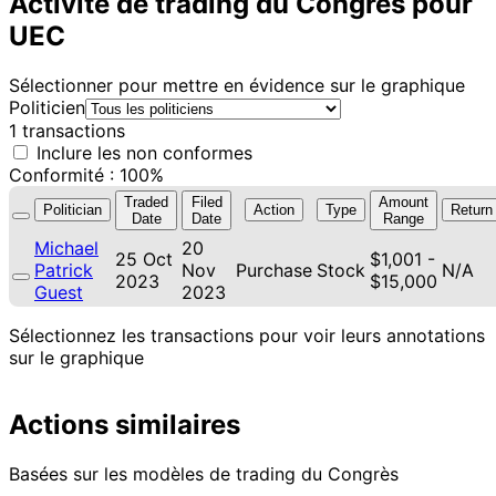
Activité de trading du Congrès pour
UEC
Sélectionner pour mettre en évidence sur le graphique
Politicien
1 transactions
Inclure les non conformes
Conformité : 100%
Traded
Filed
Amount
Politician
Action
Type
Return
Date
Date
Range
Michael
20
25 Oct
$1,001 -
Patrick
Nov
Purchase
Stock
N/A
2023
$15,000
Guest
2023
Sélectionnez les transactions pour voir leurs annotations
sur le graphique
Actions similaires
Basées sur les modèles de trading du Congrès