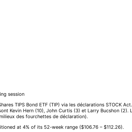
ing session
Shares TIPS Bond ETF (TIP) via les déclarations STOCK Act.
 sont Kevin Hern (10), John Curtis (3) et Larry Bucshon (2).
milieux des fourchettes de déclaration).
sitioned at 4% of its 52-week range ($106.76 – $112.26).