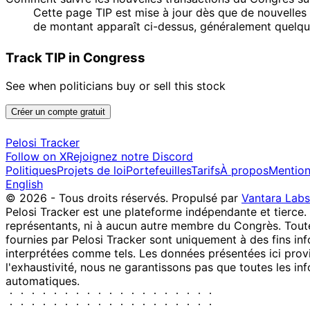
Cette page TIP est mise à jour dès que de nouvelles
de montant apparaît ci-dessus, généralement quelques
Track TIP in Congress
See when politicians buy or sell this stock
Créer un compte gratuit
Pelosi Tracker
Follow on X
Rejoignez notre Discord
Politiques
Projets de loi
Portefeuilles
Tarifs
À propos
Mention
English
© 2026 - Tous droits réservés.
Propulsé par
Vantara Labs
Pelosi Tracker est une plateforme indépendante et tierce.
représentants, ni à aucun autre membre du Congrès. Toute
fournies par Pelosi Tracker sont uniquement à des fins inf
interprétées comme tels. Les données présentées ici provie
l'exhaustivité, nous ne garantissons pas que toutes les in
automatiques.