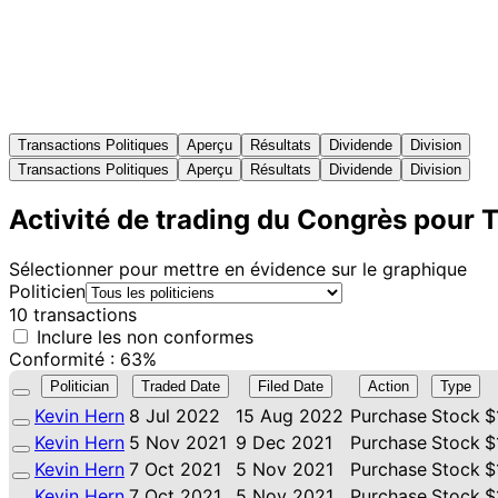
Transactions Politiques
Aperçu
Résultats
Dividende
Division
Transactions Politiques
Aperçu
Résultats
Dividende
Division
Activité de trading du Congrès pour 
Sélectionner pour mettre en évidence sur le graphique
Politicien
10 transactions
Inclure les non conformes
Conformité : 63%
Politician
Traded Date
Filed Date
Action
Type
Kevin Hern
8 Jul 2022
15 Aug 2022
Purchase
Stock
$
Kevin Hern
5 Nov 2021
9 Dec 2021
Purchase
Stock
$
Kevin Hern
7 Oct 2021
5 Nov 2021
Purchase
Stock
$
Kevin Hern
7 Oct 2021
5 Nov 2021
Purchase
Stock
$