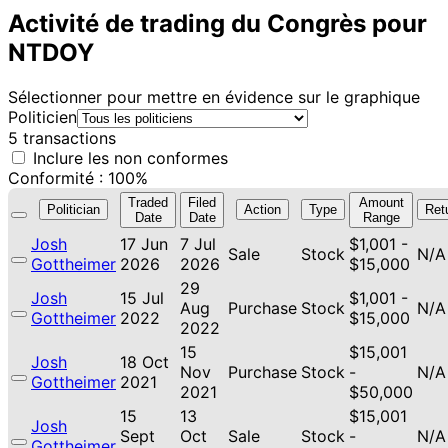
Activité de trading du Congrès pour
NTDOY
Sélectionner pour mettre en évidence sur le graphique
Politicien
5 transactions
Inclure les non conformes
Conformité : 100%
Traded
Filed
Amount
Politician
Action
Type
Ret
Date
Date
Range
Josh
17 Jun
7 Jul
$1,001 -
Sale
Stock
N/A
Gottheimer
2026
2026
$15,000
29
Josh
15 Jul
$1,001 -
Aug
Purchase
Stock
N/A
Gottheimer
2022
$15,000
2022
15
$15,001
Josh
18 Oct
Nov
Purchase
Stock
-
N/A
Gottheimer
2021
2021
$50,000
15
13
$15,001
Josh
Sept
Oct
Sale
Stock
-
N/A
Gottheimer