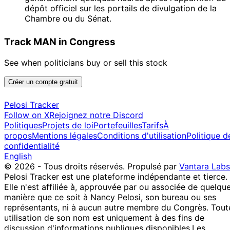
dépôt officiel sur les portails de divulgation de la
Chambre ou du Sénat.
Track MAN in Congress
See when politicians buy or sell this stock
Créer un compte gratuit
Pelosi Tracker
Follow on X
Rejoignez notre Discord
Politiques
Projets de loi
Portefeuilles
Tarifs
À
propos
Mentions légales
Conditions d'utilisation
Politique d
confidentialité
English
© 2026 - Tous droits réservés.
Propulsé par
Vantara Labs
Pelosi Tracker est une plateforme indépendante et tierce.
Elle n'est affiliée à, approuvée par ou associée de quelqu
manière que ce soit à Nancy Pelosi, son bureau ou ses
représentants, ni à aucun autre membre du Congrès. Tout
utilisation de son nom est uniquement à des fins de
discussion d'informations publiques disponibles.
Les