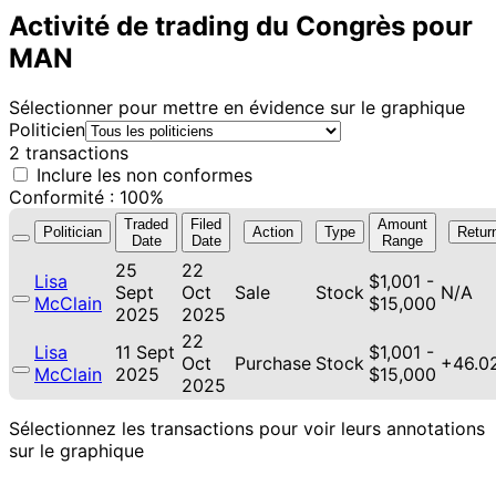
Activité de trading du Congrès pour
MAN
Sélectionner pour mettre en évidence sur le graphique
Politicien
2 transactions
Inclure les non conformes
Conformité : 100%
Traded
Filed
Amount
Politician
Action
Type
Retur
Date
Date
Range
25
22
Lisa
$1,001 -
Sept
Oct
Sale
Stock
N/A
McClain
$15,000
2025
2025
22
Lisa
11 Sept
$1,001 -
Oct
Purchase
Stock
+46.0
McClain
2025
$15,000
2025
Sélectionnez les transactions pour voir leurs annotations
sur le graphique