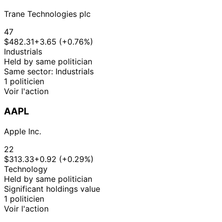
Purchase
Stock
N/A
Lee
2019
2019
$15,000
Trane Technologies plc
21
Susie
11 Sept
$1,001 -
Oct
Sale
Stock
N/A
47
Lee
2019
$15,000
2019
$482.31
+3.65 (+0.76%)
Industrials
Held by same politician
Same sector: Industrials
1 politicien
Voir l'action
AAPL
Apple Inc.
22
$313.33
+0.92 (+0.29%)
Technology
Held by same politician
Significant holdings value
1 politicien
Voir l'action