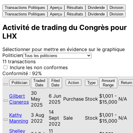
Transactions Politiques
Aperçu
Résultats
Dividende
Division
Transactions Politiques
Aperçu
Résultats
Dividende
Division
Activité de trading du Congrès pour
LHX
Sélectionner pour mettre en évidence sur le graphique
Politicien
11 transactions
Inclure les non conformes
Conformité : 92%
Traded
Filed
Amount
Politician
Action
Type
Return
Date
Date
Range
30
Gilbert
6 Jun
$1,001 -
May
Purchase
Stock
N/A
Cisneros
2025
$15,000
2025
14
Kathy
3 Aug
$1,001 -
Sept
Sale
Stock
N/A
Manning
2022
$15,000
2022
Shelley
11