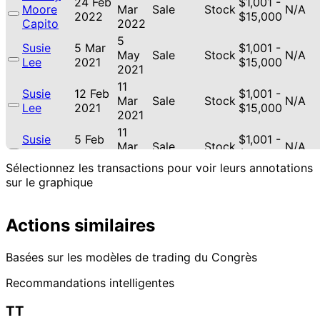
24 Feb
$1,001 -
Moore
Mar
Sale
Stock
N/A
2022
$15,000
Capito
2022
5
Susie
5 Mar
$1,001 -
May
Sale
Stock
N/A
Lee
2021
$15,000
2021
11
Susie
12 Feb
$1,001 -
Mar
Sale
Stock
N/A
Lee
2021
$15,000
2021
11
Susie
5 Feb
$1,001 -
Mar
Sale
Stock
N/A
Lee
2021
$15,000
2021
Sélectionnez les transactions pour voir leurs annotations
11
sur le graphique
Gilbert
22 Dec
$1,001 -
Jan
Sale
Stock
N/A
Cisneros
2020
$15,000
2021
Actions similaires
16
14
Gilbert
$1,001 -
Sept
Oct
Purchase
Stock
N/A
Cisneros
$15,000
2020
2020
Basées sur les modèles de trading du Congrès
13
Gilbert
29 Apr
$1,001 -
Recommandations intelligentes
May
Purchase
Stock
N/A
Cisneros
2020
$15,000
2020
TT
Susie
31 Oct
5 Dec
$1,001 -