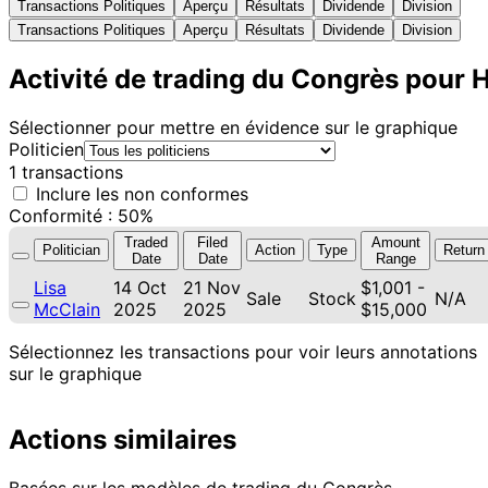
Transactions Politiques
Aperçu
Résultats
Dividende
Division
Transactions Politiques
Aperçu
Résultats
Dividende
Division
Activité de trading du Congrès pour 
Sélectionner pour mettre en évidence sur le graphique
Politicien
1 transactions
Inclure les non conformes
Conformité : 50%
Traded
Filed
Amount
Politician
Action
Type
Return
Date
Date
Range
Lisa
14 Oct
21 Nov
$1,001 -
Sale
Stock
N/A
McClain
2025
2025
$15,000
Sélectionnez les transactions pour voir leurs annotations
sur le graphique
Actions similaires
Basées sur les modèles de trading du Congrès