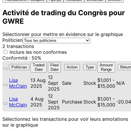
Activité de trading du Congrès pour
GWRE
Sélectionner pour mettre en évidence sur le graphique
Politicien
2 transactions
Inclure les non conformes
Conformité : 50%
Traded
Filed
Amount
Politician
Action
Type
Retur
Date
Date
Range
12
Lisa
13 Aug
$1,001 -
Sept
Sale
Stock
N/A
McClain
2025
$15,000
2025
12
Lisa
4 Aug
$1,001 -
Sept
Purchase
Stock
-20.0
McClain
2025
$15,000
2025
Sélectionnez les transactions pour voir leurs annotations
sur le graphique