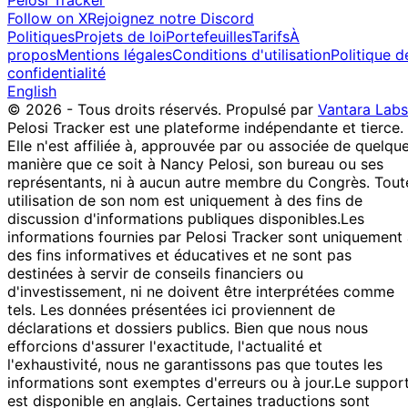
Pelosi Tracker
Follow on X
Rejoignez notre Discord
Politiques
Projets de loi
Portefeuilles
Tarifs
À
propos
Mentions légales
Conditions d'utilisation
Politique d
confidentialité
English
© 2026 - Tous droits réservés.
Propulsé par
Vantara Labs
Pelosi Tracker est une plateforme indépendante et tierce.
Elle n'est affiliée à, approuvée par ou associée de quelqu
manière que ce soit à Nancy Pelosi, son bureau ou ses
représentants, ni à aucun autre membre du Congrès. Tout
utilisation de son nom est uniquement à des fins de
discussion d'informations publiques disponibles.
Les
informations fournies par Pelosi Tracker sont uniquement
des fins informatives et éducatives et ne sont pas
destinées à servir de conseils financiers ou
d'investissement, ni ne doivent être interprétées comme
tels. Les données présentées ici proviennent de
déclarations et dossiers publics. Bien que nous nous
efforcions d'assurer l'exactitude, l'actualité et
l'exhaustivité, nous ne garantissons pas que toutes les
informations sont exemptes d'erreurs ou à jour.
Le suppor
est disponible en anglais. Certaines traductions sont