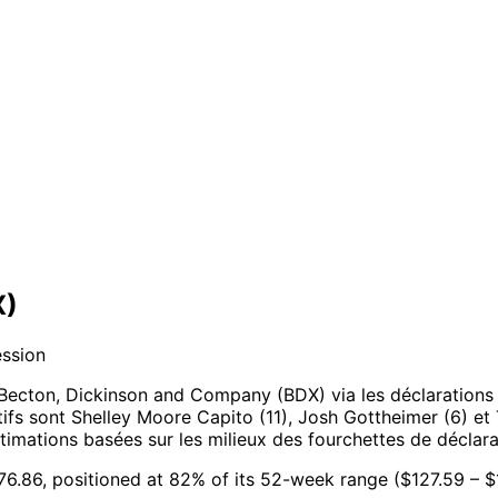
X)
ession
 Becton, Dickinson and Company (BDX) via les déclaration
ctifs sont Shelley Moore Capito (11), Josh Gottheimer (6) et
imations basées sur les milieux des fourchettes de déclara
76.86, positioned at 82% of its 52-week range ($127.59 – $