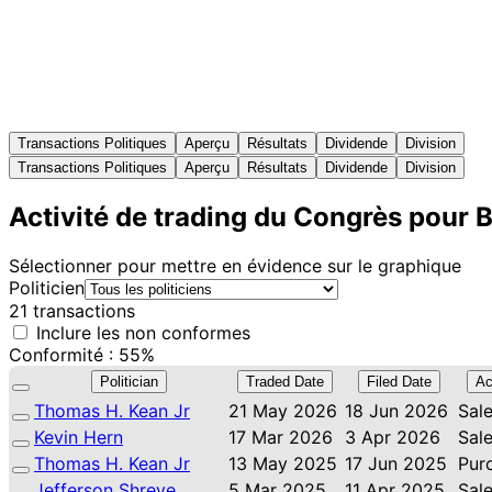
Transactions Politiques
Aperçu
Résultats
Dividende
Division
Transactions Politiques
Aperçu
Résultats
Dividende
Division
Activité de trading du Congrès pour 
Sélectionner pour mettre en évidence sur le graphique
Politicien
21 transactions
Inclure les non conformes
Conformité : 55%
Politician
Traded Date
Filed Date
Ac
Thomas H. Kean Jr
21 May 2026
18 Jun 2026
Sal
Kevin Hern
17 Mar 2026
3 Apr 2026
Sal
Thomas H. Kean Jr
13 May 2025
17 Jun 2025
Pur
Jefferson Shreve
5 Mar 2025
11 Apr 2025
Sal