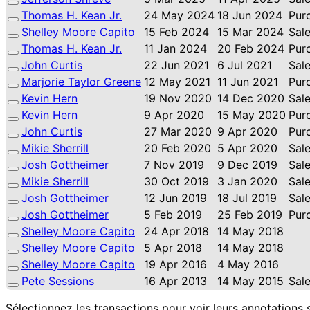
Thomas H. Kean Jr.
24 May 2024
18 Jun 2024
Pur
Shelley Moore Capito
15 Feb 2024
15 Mar 2024
Sal
Thomas H. Kean Jr.
11 Jan 2024
20 Feb 2024
Pur
John Curtis
22 Jun 2021
6 Jul 2021
Sal
Marjorie Taylor Greene
12 May 2021
11 Jun 2021
Pur
Kevin Hern
19 Nov 2020
14 Dec 2020
Sal
Kevin Hern
9 Apr 2020
15 May 2020
Pur
John Curtis
27 Mar 2020
9 Apr 2020
Pur
Mikie Sherrill
20 Feb 2020
5 Apr 2020
Sal
Josh Gottheimer
7 Nov 2019
9 Dec 2019
Sal
Mikie Sherrill
30 Oct 2019
3 Jan 2020
Sal
Josh Gottheimer
12 Jun 2019
18 Jul 2019
Sal
Josh Gottheimer
5 Feb 2019
25 Feb 2019
Pur
Shelley Moore Capito
24 Apr 2018
14 May 2018
Shelley Moore Capito
5 Apr 2018
14 May 2018
Shelley Moore Capito
19 Apr 2016
4 May 2016
Pete Sessions
16 Apr 2013
14 May 2015
Sal
Sélectionnez les transactions pour voir leurs annotations 