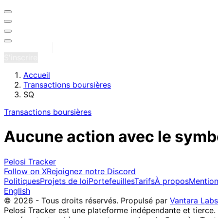
Se connecter
S'inscrire
Accueil
Transactions boursières
SQ
Transactions boursières
Aucune action avec le symb
Pelosi Tracker
Follow on X
Rejoignez notre Discord
Politiques
Projets de loi
Portefeuilles
Tarifs
À propos
Mention
English
© 2026 - Tous droits réservés.
Propulsé par
Vantara Labs
Pelosi Tracker est une plateforme indépendante et tierce.