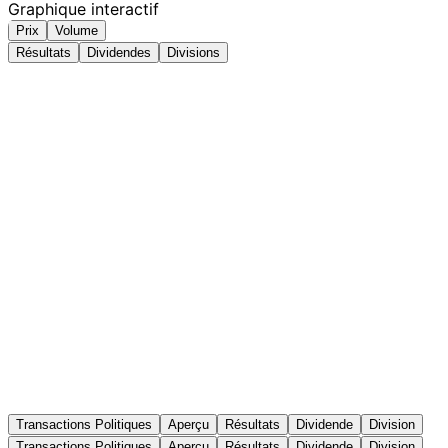
Graphique interactif
Prix
Volume
Résultats
Dividendes
Divisions
Transactions Politiques
Aperçu
Résultats
Dividende
Division
Transactions Politiques
Aperçu
Résultats
Dividende
Division