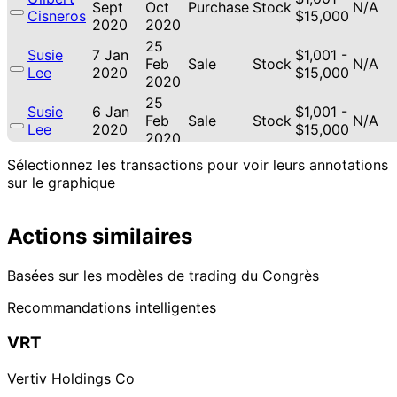
Sept
Oct
Purchase
Stock
N/A
Cisneros
$15,000
2020
2020
25
Susie
7 Jan
$1,001 -
Feb
Sale
Stock
N/A
Lee
2020
$15,000
2020
25
Susie
6 Jan
$1,001 -
Feb
Sale
Stock
N/A
Lee
2020
$15,000
2020
16
Sélectionnez les transactions pour voir leurs annotations
Susie
22 Nov
$1,001 -
Jan
Purchase
Stock
N/A
sur le graphique
Lee
2019
$15,000
2020
16
Susie
15 Nov
$1,001 -
Actions similaires
Jan
Purchase
Stock
N/A
Lee
2019
$15,000
2020
Pete
27 Jul
$1,001 -
Basées sur les modèles de trading du Congrès
N/A
Sale
Stock
N/A
Sessions
2016
$15,000
Recommandations intelligentes
19
Pete
$1,001 -
Sept
N/A
Purchase
Stock
N/A
Sessions
$15,000
VRT
2013
14
Pete
10 May
$1,001 -
Vertiv Holdings Co
May
Purchase
Stock
N/A
Sessions
2013
$15,000