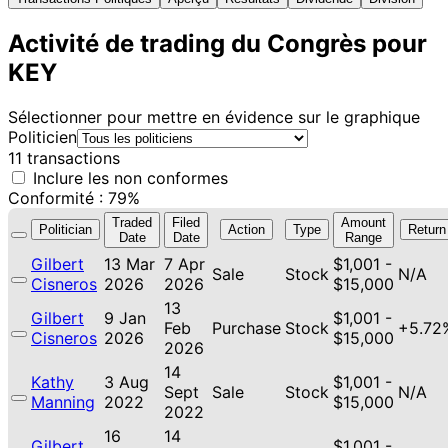
Activité de trading du Congrès pour
KEY
Sélectionner pour mettre en évidence sur le graphique
Politicien
11 transactions
Inclure les non conformes
Conformité : 79%
Traded
Filed
Amount
Politician
Action
Type
Return
Date
Date
Range
Gilbert
13 Mar
7 Apr
$1,001 -
Sale
Stock
N/A
Cisneros
2026
2026
$15,000
13
Gilbert
9 Jan
$1,001 -
Feb
Purchase
Stock
+5.72
Cisneros
2026
$15,000
2026
14
Kathy
3 Aug
$1,001 -
Sept
Sale
Stock
N/A
Manning
2022
$15,000
2022
16
14
Gilbert
$1,001 -