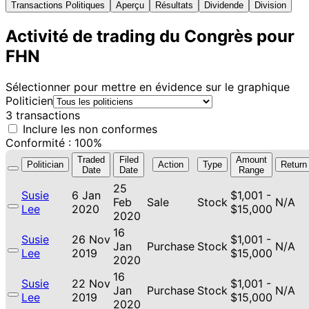
Transactions Politiques
Aperçu
Résultats
Dividende
Division
Activité de trading du Congrès pour
FHN
Sélectionner pour mettre en évidence sur le graphique
Politicien
3 transactions
Inclure les non conformes
Conformité : 100%
Traded
Filed
Amount
Politician
Action
Type
Return
Date
Date
Range
25
Susie
6 Jan
$1,001 -
Feb
Sale
Stock
N/A
Lee
2020
$15,000
2020
16
Susie
26 Nov
$1,001 -
Jan
Purchase
Stock
N/A
Lee
2019
$15,000
2020
16
Susie
22 Nov
$1,001 -
Jan
Purchase
Stock
N/A
Lee
2019
$15,000
2020