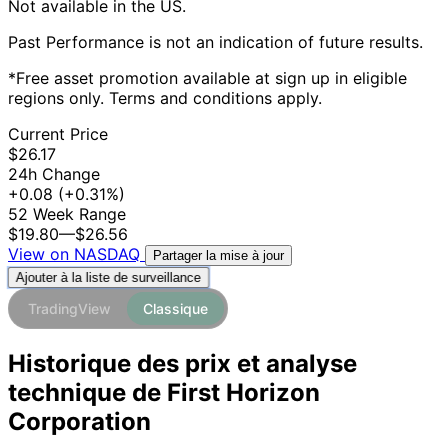
Not available in the US.
Past Performance is not an indication of future results.
*Free asset promotion available at sign up in eligible
regions only. Terms and conditions apply.
Current Price
$26.17
24h Change
+0.08
(+0.31%)
52 Week Range
$19.80
—
$26.56
View on NASDAQ
Partager la mise à jour
Ajouter à la liste de surveillance
TradingView
Classique
Historique des prix et analyse
technique de First Horizon
Corporation